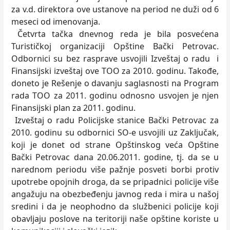
za v.d. direktora ove ustanove na period ne duži od 6
meseci od imenovanja.
Četvrta tačka dnevnog reda je bila posvećena
Turističkoj organizaciji Opštine Bački Petrovac.
Odbornici su bez rasprave usvojili Izveštaj o radu i
Finansijski izveštaj ove TOO za 2010. godinu. Takođe,
doneto je Rešenje o davanju saglasnosti na Program
rada TOO za 2011. godinu odnosno usvojen je njen
Finansijski plan za 2011. godinu.
Izveštaj o radu Policijske stanice Bački Petrovac za
2010. godinu su odbornici SO-e usvojili uz Zaključak,
koji je donet od strane Opštinskog veća Opštine
Bački Petrovac dana 20.06.2011. godine, tj. da se u
narednom periodu više pažnje posveti borbi protiv
upotrebe opojnih droga, da se pripadnici policije više
angažuju na obezbeđenju javnog reda i mira u našoj
sredini i da je neophodno da službenici policije koji
obavljaju poslove na teritoriji naše opštine koriste u