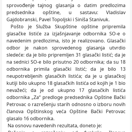
sprovođenje tajnog glasanja o datim predlozima
predsednika opštine, u sastavu: Vladislav
Gajdobranski, Pavel Topoljski i Siniša Stanivuk.
Pošto je Služba Skupštine opštine pripremila
glasačke listiće za izjašnjavanje odbornika SO-e o
navedenim predlozima, isto je realizovano. Glasački
odbor je nakon sprovedenog glasanja utvrdio
sledeće: da je bilo pripremljen 31 glasački listić; da je
na sednici SO-e bilo prisutno 20 odbornika; da su 18
odbornika primila glasački listić; da je bilo 13
neupotrebljenih glasačkih listića; da je u glasačkoj
kutiji bilo ukupno 18 glasačkih listića od kojih je 1 bio
nevažeći; da je od ukupno 17 glasačkih listića
odbornika „Za“ predloge predsednika Opštine Bački
Petrovac o razrešenju starih odnosno o izboru novih
članova Opštinskog veća Opštine Bački Petrovac
glasalo 16 odbornika.
Na osnovu navedenih rezultata, doneto je: