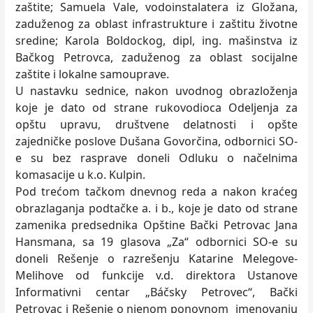
zaštite; Samuela Vale, vodoinstalatera iz Gložana,
zaduženog za oblast infrastrukture i zaštitu životne
sredine; Karola Boldockog, dipl, ing. mašinstva iz
Bačkog Petrovca, zaduženog za oblast socijalne
zaštite i lokalne samouprave.
U nastavku sednice, nakon uvodnog obrazloženja
koje je dato od strane rukovodioca Odeljenja za
opštu upravu, društvene delatnosti i opšte
zajedničke poslove Dušana Govorčina, odbornici SO-
e su bez rasprave doneli Odluku o načelnima
komasacije u k.o. Kulpin.
Pod trećom tačkom dnevnog reda a nakon kraćeg
obrazlaganja podtačke a. i b., koje je dato od strane
zamenika predsednika Opštine Bački Petrovac Jana
Hansmana, sa 19 glasova „Za“ odbornici SO-e su
doneli Rešenje o razrešenju Katarine Melegove-
Melihove od funkcije v.d. direktora Ustanove
Informativni centar „Báčsky Petrovec“, Bački
Petrovac i Rešenje o njenom ponovnom imenovanju