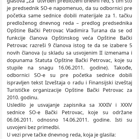
glasova „Za“ utvrđen predloženi dnevni red, s tim što
je predsednik SO-e napomenuo, da su odbornici pre
početka same sednice dobili materijale za 1. tačku
predloženog dnevnog reda – predlog predsednika
Opštine Bački Petrovac Vladimira Turana da se od
funkcije članova Opštinskog veća Opštine Bački
Petrovac razreši 9 članova istog te da se izabere 5
novih članova (u skladu sa usvojenim II izmenama i
dopunama Statuta Opštine Bački Petrovac, koje su
stupile na snagu 16.06.2011. godine). Takođe,
odbornici SO-e su pre početka sednice dobili
ispravljen tekst Izveštaja o radu i Finansijski izveštaj
Turističke organizacije Opštine Bački Petrovac za
2010. godinu.
Usledilo je usvajanje zapisnika sa XXXIV i XXXV
sednice SO-e Bački Petrovac, koje su održane
06.06.2011. odnosno 14.06.2011. godine. Isti su
usvojeni bez primedbi.
U vezi prve tačke dnevnog reda, koja je glasila: