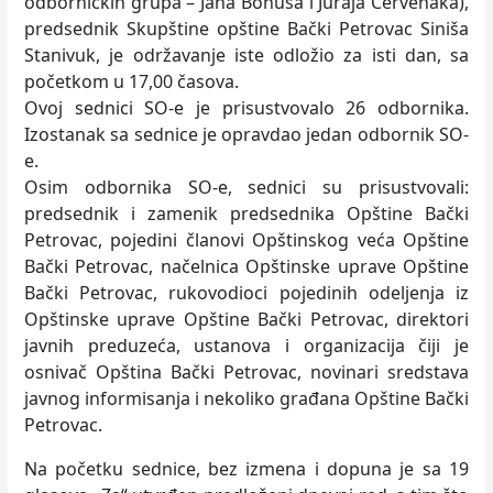
odborničkih grupa – Jana Bohuša i Juraja Červenaka),
predsednik Skupštine opštine Bački Petrovac Siniša
Stanivuk, je održavanje iste odložio za isti dan, sa
početkom u 17,00 časova.
Ovoj sednici SO-e je prisustvovalo 26 odbornika.
Izostanak sa sednice je opravdao jedan odbornik SO-
e.
Osim odbornika SO-e, sednici su prisustvovali:
predsednik i zamenik predsednika Opštine Bački
Petrovac, pojedini članovi Opštinskog veća Opštine
Bački Petrovac, načelnica Opštinske uprave Opštine
Bački Petrovac, rukovodioci pojedinih odeljenja iz
Opštinske uprave Opštine Bački Petrovac, direktori
javnih preduzeća, ustanova i organizacija čiji je
osnivač Opština Bački Petrovac, novinari sredstava
javnog informisanja i nekoliko građana Opštine Bački
Petrovac.
Na početku sednice, bez izmena i dopuna je sa 19