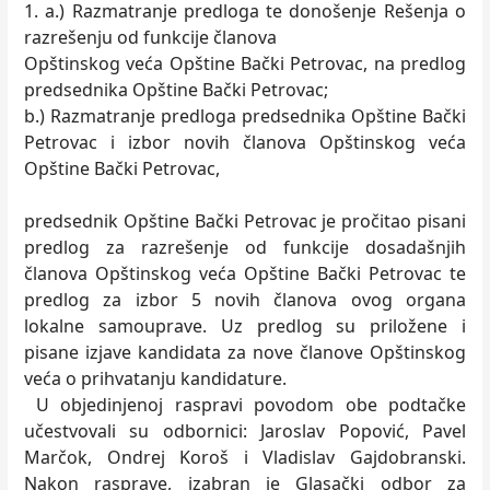
1. a.) Razmatranje predloga te donošenje Rešenja o
razrešenju od funkcije članova
Opštinskog veća Opštine Bački Petrovac, na predlog
predsednika Opštine Bački Petrovac;
b.) Razmatranje predloga predsednika Opštine Bački
Petrovac i izbor novih članova Opštinskog veća
Opštine Bački Petrovac,
predsednik Opštine Bački Petrovac je pročitao pisani
predlog za razrešenje od funkcije dosadašnjih
članova Opštinskog veća Opštine Bački Petrovac te
predlog za izbor 5 novih članova ovog organa
lokalne samouprave. Uz predlog su priložene i
pisane izjave kandidata za nove članove Opštinskog
veća o prihvatanju kandidature.
U objedinjenoj raspravi povodom obe podtačke
učestvovali su odbornici: Jaroslav Popović, Pavel
Marčok, Ondrej Koroš i Vladislav Gajdobranski.
Nakon rasprave, izabran je Glasački odbor za