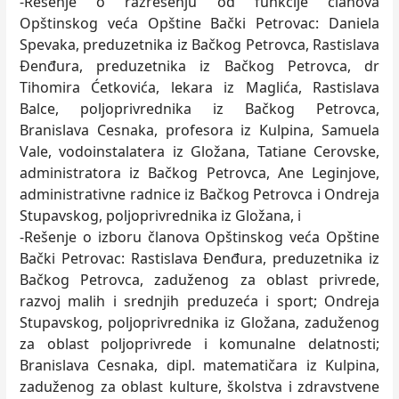
-Rešenje o razrešenju od funkcije članova
Opštinskog veća Opštine Bački Petrovac: Daniela
Spevaka, preduzetnika iz Bačkog Petrovca, Rastislava
Đenđura, preduzetnika iz Bačkog Petrovca, dr
Tihomira Ćetkovića, lekara iz Maglića, Rastislava
Balce, poljoprivrednika iz Bačkog Petrovca,
Branislava Cesnaka, profesora iz Kulpina, Samuela
Vale, vodoinstalatera iz Gložana, Tatiane Cerovske,
administratora iz Bačkog Petrovca, Ane Leginjove,
administrativne radnice iz Bačkog Petrovca i Ondreja
Stupavskog, poljoprivrednika iz Gložana, i
-Rešenje o izboru članova Opštinskog veća Opštine
Bački Petrovac: Rastislava Đenđura, preduzetnika iz
Bačkog Petrovca, zaduženog za oblast privrede,
razvoj malih i srednjih preduzeća i sport; Ondreja
Stupavskog, poljoprivrednika iz Gložana, zaduženog
za oblast poljoprivrede i komunalne delatnosti;
Branislava Cesnaka, dipl. matematičara iz Kulpina,
zaduženog za oblast kulture, školstva i zdravstvene