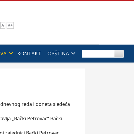
A
A+
IVA
KONTAKT
OPŠTINA
 dnevnog reda i doneta sledeća
avlja „Bački Petrovac“ Bački
j zajednici Bački Petrovac,