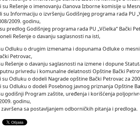
li su Rešenje o imenovanju članova Izborne komisije u Mesno
ili su Informaciju o izvršenju Godišnjeg programa rada PU „
008/2009. godinu,
li su predlog Godišnjeg programa rada PU „Včielka“ Bački Pe
oneli Rešenje o davanju saglasnosti na isti,
 su Odluku o drugim izmenama i dopunama Odluke o mesnim 
ački Petrovac,
 su Rešenje o davanju saglasnosti na izmene i dopune Statut
, putnu privredu i komunalne delatnosti Opštine Bački Petro
li su Odluku o dodeli Nagrade opštine Bački Petrovac za 200
li su Odluku o dodeli Posebnog javnog priznanja Opštine Ba
su godišnji Program zaštite, uređenja i korišćenja poljopri
 2009. godinu,
e završena sa postavljanjem odborničkih pitanja i predloga