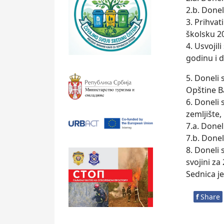
2.b. Done
3. Prihvat
školsku 2
4. Usvoji
godinu i d
5. Doneli
Opštine B
6. Doneli
zemljište
7.a. Done
7.b. Done
8. Doneli 
svojini za
Sednica j
f
Share