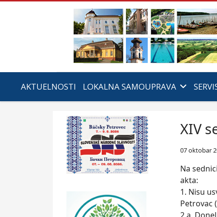
AKTUELNOSTI
LOKALNA SAMOUPRAVA
SERVI
XIV s
07 oktobar 
Na sednic
akta:
1. Nisu u
Petrovac (
2.a. Done