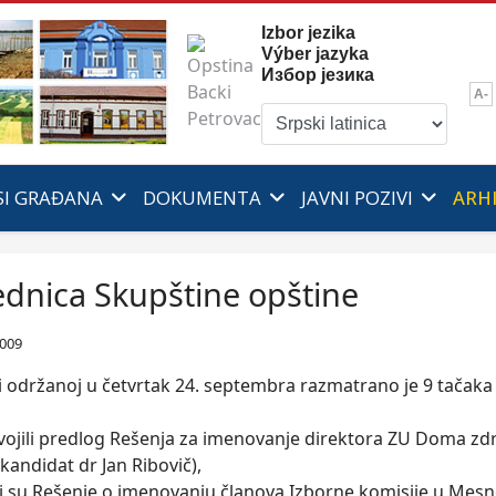
Izbor jezika
Výber jazyka
Избор језика
A-
SI GRAĐANA
DOKUMENTA
JAVNI POZIVI
ARH
ednica Skupštine opštine
2009
i održanoj u četvrtak 24. septembra razmatrano je 9 tačaka
svojili predlog Rešenja za imenovanje direktora ZU Doma zdr
kandidat dr Jan Ribovič),
li su Rešenje o imenovanju članova Izborne komisije u Mesno