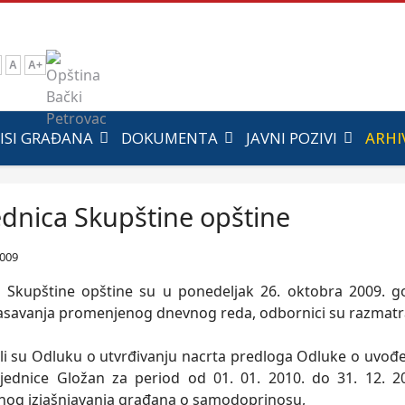
A
A+
ISI GRAĐANA
DOKUMENTA
JAVNI POZIVI
ARHI
ednica Skupštine opštine
2009
 Skupštine opštine su u ponedeljak 26. oktobra 2009. go
lasavanja promenjenog dnevnog reda, odbornici su razmatrali
tili su Odluku o utvrđivanju nacrta predloga Odluke o uvo
ednice Gložan za period od 01. 01. 2010. do 31. 12. 20
og izjašnjavanja građana o samodoprinosu,