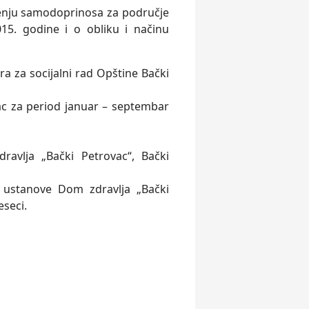
đenju samodoprinosa za područje
15. godine i o obliku i načinu
a za socijalni rad Opštine Bački
vac za period januar – septembar
avlja „Bački Petrovac“, Bački
 ustanove Dom zdravlja „Bački
eseci.