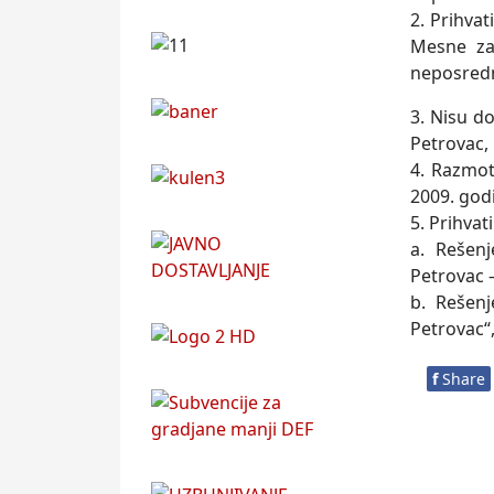
2. Prihva
Mesne zaj
neposredn
3. Nisu d
Petrovac,
4. Razmot
2009. god
5. Prihvati
a. Rešen
Petrovac –
b. Rešen
Petrovac“
f
Share