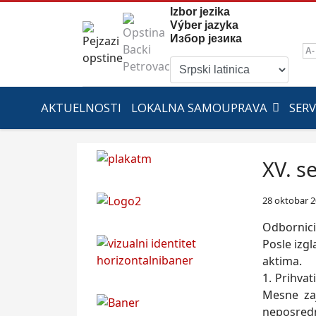
Izbor jezika
Výber jazyka
Избор језика
A-
AKTUELNOSTI
LOKALNA SAMOUPRAVA
SERV
XV. s
28 oktobar 
Odbornici
Posle izg
aktima.
1. Prihva
Mesne zaj
neposredn