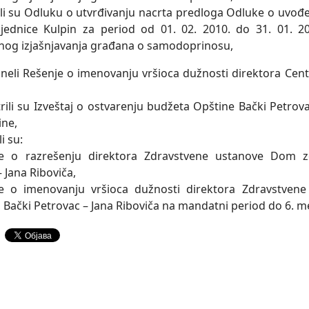
tili su Odluku o utvrđivanju nacrta predloga Odluke o uvo
ednice Kulpin za period od 01. 02. 2010. do 31. 01. 20
og izjašnjavanja građana o samodoprinosu,
oneli Rešenje o imenovanju vršioca dužnosti direktora Centr
rili su Izveštaj o ostvarenju budžeta Opštine Bački Petro
ine,
li su:
je o razrešenju direktora Zdravstvene ustanove Dom zdr
 Jana Riboviča,
je o imenovanju vršioca dužnosti direktora Zdravstvene
, Bački Petrovac – Jana Riboviča na mandatni period do 6. m