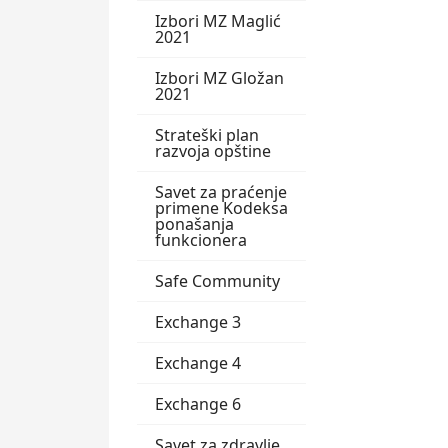
Izbori MZ Maglić
2021
Izbori MZ Gložan
2021
Strateški plan
razvoja opštine
Savet za praćenje
primene Kodeksa
ponašanja
funkcionera
Safe Community
Exchange 3
Exchange 4
Exchange 6
Savet za zdravlje