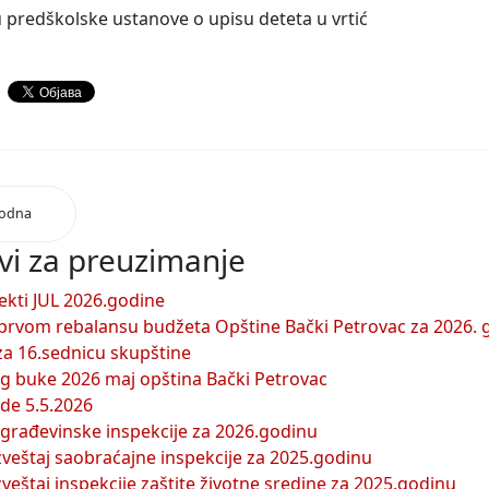
u predškolske ustanove o upisu deteta u vrtić
hodna
vi za preuzimanje
ekti JUL 2026.godine
prvom rebalansu budžeta Opštine Bački Petrovac za 2026. 
 za 16.sednicu skupštine
g buke 2026 maj opština Bački Petrovac
ode 5.5.2026
 građevinske inspekcije za 2026.godinu
izveštaj saobraćajne inspekcije za 2025.godinu
zveštaj inspekcije zaštite životne sredine za 2025.godinu