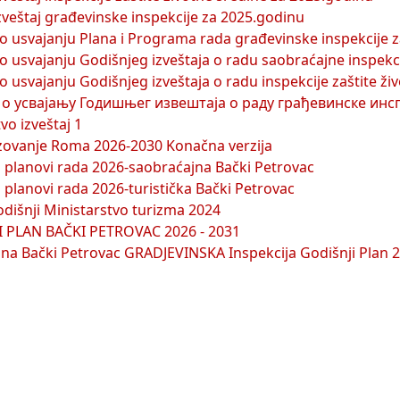
izveštaj građevinske inspekcije za 2025.godinu
 o usvajanju Plana i Programa rada građevinske inspekcije 
 o usvajanju Godišnjeg izveštaja o radu saobraćajne inspekc
o usvajanju Godišnjeg izveštaja o radu inspekcije zaštite ž
о усвајању Годишњег извештаја о раду грађевинске инсп
vo izveštaj 1
ovanje Roma 2026-2030 Konačna verzija
i planovi rada 2026-saobraćajna Bački Petrovac
 planovi rada 2026-turistička Bački Petrovac
odišnji Ministarstvo turizma 2024
 PLAN BAČKI PETROVAC 2026 - 2031
ina Bački Petrovac GRADJEVINSKA Inspekcija Godišnji Plan 