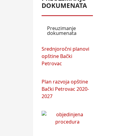
DOKUMENATA
Preuzimanje
dokumenata
Srednjoročni planovi
opštine Bački
Petrovac
Plan razvoja opštine
Bački Petrovac 2020-
2027