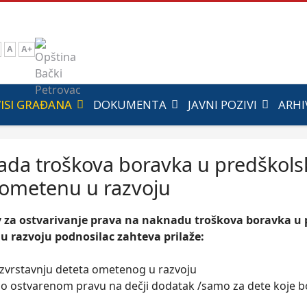
A
A+
ISI GRAĐANA
DOKUMENTA
JAVNI POZIVI
ARHI
da troškova boravka u predškolsk
ometenu u razvoju
 za ostvarivanje prava na naknadu troškova boravka u 
 razvoju podnosilac zahteva prilaže:
razvrstavnju deteta ometenog u razvoju
e o ostvarenom pravu na dečji dodatak /samo za dete koje b