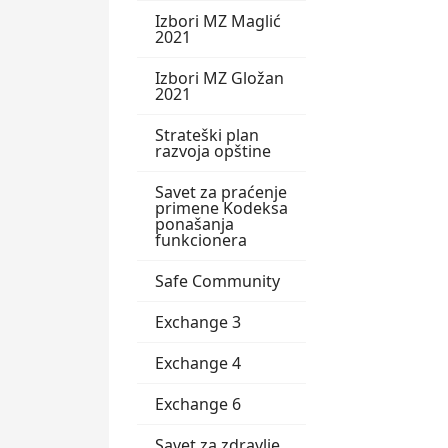
Izbori MZ Maglić
2021
Izbori MZ Gložan
2021
Strateški plan
razvoja opštine
Savet za praćenje
primene Kodeksa
ponašanja
funkcionera
Safe Community
Exchange 3
Exchange 4
Exchange 6
Savet za zdravlje