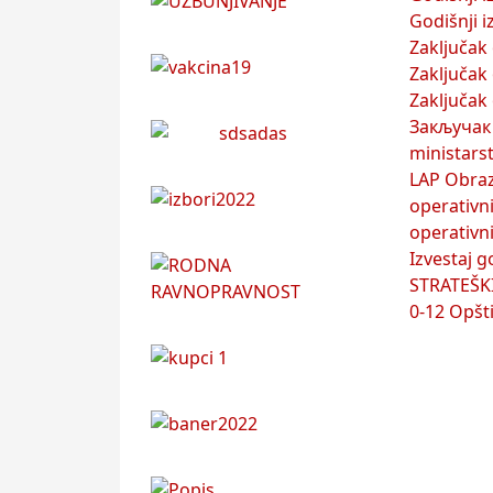
Godišnji 
Zaključak
Zaključak
Zaključak 
Закључак 
ministarst
LAP Obraz
operativn
operativni
Izvestaj g
STRATEŠKI
0-12 Opšt