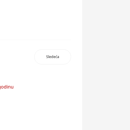
Sledeća
godinu