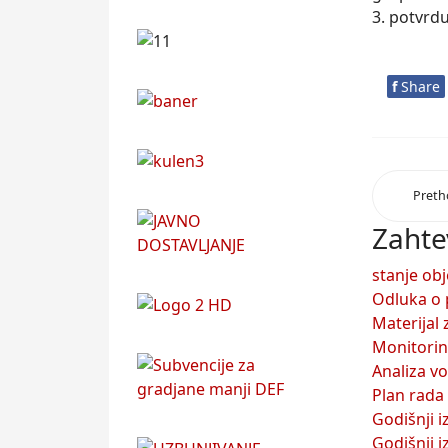
3. potvrd
f
Share
Pret
Zahte
stanje obj
Odluka o 
Materijal
Monitorin
Analiza v
Plan rada
Godišnji 
Godišnji i