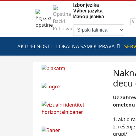
Izbor jezika
Výber jazyka
Избор језика
A-
AKTUELNOSTI
LOKALNA SAMOUPRAVA
SERV
Nakna
decu 
Uz zahtev
ometenu u
1. akt o 
2. rešenj
grupi/