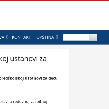
VA
KONTAKT
OPŠTINA
oj ustanovi za
predškolskoj ustanovi za decu
oravi u redovnoj vaspitnoj