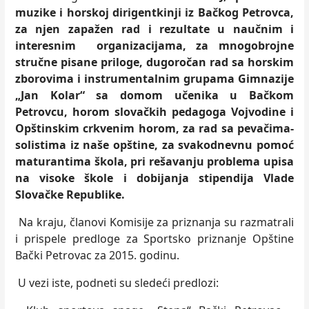
muzike i horskoj dirigentkinji iz
Bačkog Petrovca,
za njen zapažen rad i rezultate u naučnim i
interesnim organizacijama,
za
mnogobrojne
stručne pisane priloge, dugoročan rad sa horskim
zborovima i instrumentalnim grupama Gimnazije
„Jan Kolar“ sa domom učenika u Bačkom
Petrovcu, horom slovačkih pedagoga Vojvodine i
Opštinskim crkvenim horom, za rad sa pevačima-
solistima iz naše opštine, za svakodnevnu pomoć
maturantima škola, pri rešavanju problema upisa
na visoke škole i dobijanja stipendija Vlade
Slovačke Republike.
Na kraju, članovi Komisije za priznanja su razmatrali
i prispele predloge za Sportsko priznanje Opštine
Bački Petrovac za 2015. godinu.
U vezi iste, podneti su sledeći predlozi: