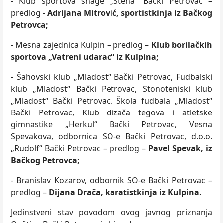
- Klub sportova snage „Stena“ Bački Petrovac –
predlog -
Adrijana Mitrović, sportistkinja iz Bačkog
Petrovca;
- Mesna zajednica Kulpin – predlog –
Klub borilačkih
sportova „Vatreni udarac“ iz Kulpina;
- Šahovski klub „Mladost“ Bački Petrovac, Fudbalski
klub „Mladost“ Bački Petrovac, Stonoteniski klub
„Mladost“ Bački Petrovac, Škola fudbala „Mladost“
Bački Petrovac, Klub dizača tegova i atletske
gimnastike „Herkul“ Bački Petrovac, Vesna
Spevakova, odbornica SO-e Bački Petrovac, d.o.o.
„Rudolf“ Bački Petrovac – predlog –
Pavel Spevak, iz
Bačkog Petrovca;
- Branislav Kozarov, odbornik SO-e Bački Petrovac –
predlog –
Dijana Drača, karatistkinja iz Kulpina.
Jedinstveni stav povodom ovog javnog priznanja