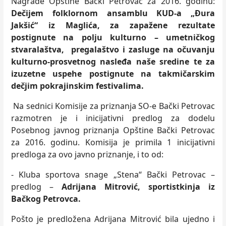
Nagrade Opštine Bački Petrovac za 2016. godinu:
Dečijem folklornom ansamblu KUD-a „Đura
Jakšić“ iz Maglića
,
za zapažene rezultate
postignute na polјu kulturno – umetničkog
stvaralaštva, pregalaštvo i zasluge na očuvanju
kulturno-prosvetnog nasleđa naše sredine te za
izuzetne uspehe postignute na takmičarskim
dečjim pokrajinskim festivalima.
Na sednici Komisije za priznanja SO-e Bački Petrovac
razmotren je i inicijativni predlog za dodelu
Posebnog javnog priznanja Opštine Bački Petrovac
za 2016. godinu. Komisija je primila 1 inicijativni
predloga za ovo javno priznanje, i to od:
- Kluba sportova snage „Stena“ Bački Petrovac –
predlog –
Adrijana Mitrović, sportistkinja iz
Bačkog Petrovca.
Pošto je predložena Adrijana Mitrović bila ujedno i