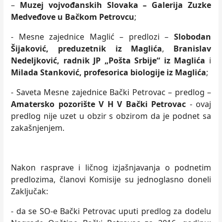
–
Muzej vojvođanskih Slovaka – Galerija Zuzke
Medveđove
u Bačkom Petrovcu
;
- Mesne zajednice Maglić – predlozi –
Slobodan
Šijaković, preduzetnik iz Maglića
,
Branislav
Nedeljković, radnik JP „Pošta Srbije“ iz Maglića
i
Milada Stanković, profesorica biologije iz Maglića
;
- Saveta Mesne zajednice Bački Petrovac – predlog –
Amatersko pozorište V H V Bački Petrovac
- ovaj
predlog nije uzet u obzir s obzirom da je podnet sa
zakašnjenjem.
Nakon rasprave i ličnog izjašnjavanja o podnetim
predlozima, članovi Komisije su jednoglasno doneli
Zaključak:
- da se SO-e Bački Petrovac uputi predlog za dodelu