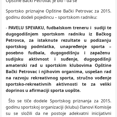
Opštine Bački Petrovac je bio - da se
Sportsko priznajne Opštine Bački Petrovac za 2015.
godinu dodeli pojedincu – sportskom radniku:
-
PAVELU SPEVAKU, fudbalskom treneru i sudiji te
dugogodišnjem sportskom radniku iz Bačkog
Petrovca, za istaknute rezultate u podizanju
sportskog podmlatka, unapređenje sporta –
posebno fudbala, dugogodišnju i zapaženu
sudijsku aktivnost i suđenje, dugogodišnji
amaterski rad u sportskim klubovima Opštine
Bački Petrovac i njihovim organima, uspešan rad
na razvoju rekreativnog sporta, stručno vođenje
sportsko-rekreativnih aktivnosti te za veliki
doprinos u afirmaciji sporta uopšte.
Što se tiče dodele Sportskog priznanja za 2015.
godinu sportskoj organizaciji (klubu) članovi Komisije
su se složili da ne postoje adekvatni inicijativni