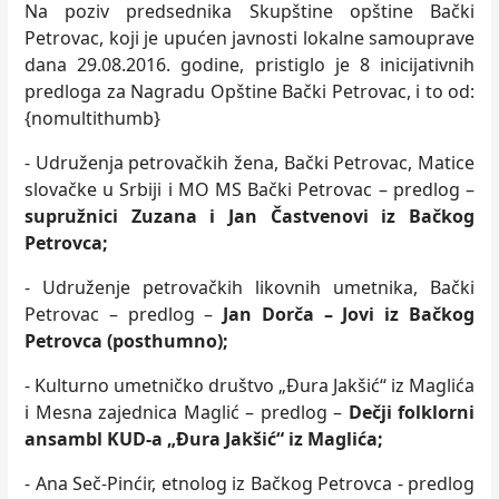
Na poziv predsednika Skupštine opštine Bački
Petrovac, koji je upućen javnosti lokalne samouprave
dana 29.08.2016. godine, pristiglo je 8 inicijativnih
predloga za Nagradu Opštine Bački Petrovac, i to od:
{nomultithumb}
- Udruženja petrovačkih žena, Bački Petrovac, Matice
slovačke u Srbiji i MO MS Bački Petrovac – predlog –
supružnici Zuzana i Jan Častvenovi iz Bačkog
Petrovca;
- Udruženje petrovačkih likovnih umetnika, Bački
Petrovac – predlog –
Jan Dorča – Jovi iz Bačkog
Petrovca (posthumno);
- Kulturno umetničko društvo „Đura Jakšić“ iz Maglića
i Mesna zajednica Maglić – predlog –
Dečji folklorni
ansambl KUD-a „Đura Jakšić“ iz Maglića;
- Ana Seč-Pinćir, etnolog iz Bačkog Petrovca - predlog