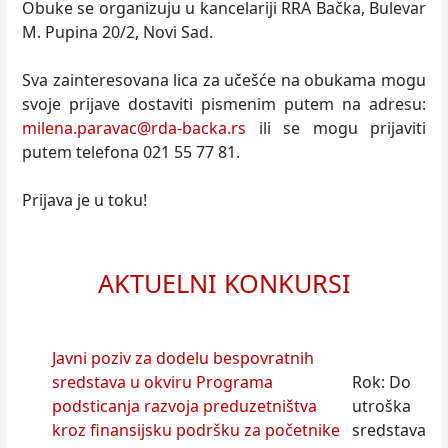
Obuke se organizuju u kancelariji RRA Bačka, Bulevar
M. Pupina 20/2, Novi Sad.
Sva zainteresovana lica za učešće na obukama mogu
svoje prijave dostaviti pismenim putem na adresu:
milena.paravac@rda-backa.rs
ili se mogu prijaviti
putem telefona 021 55 77 81.
Prijava je u toku!
AKTUELNI KONKURSI
Javni poziv za dodelu bespovratnih
sredstava u okviru Programa
Rok: Do
podsticanja razvoja preduzetništva
utroška
kroz finansijsku podršku za početnike
sredstava