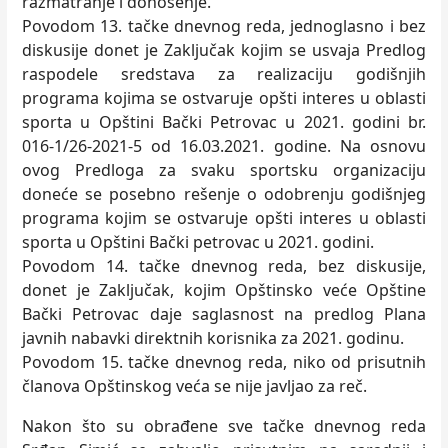
razmatranje i donošenje.
Povodom 13. tačke dnevnog reda, jednoglasno i bez
diskusije donet je Zaklјučak kojim se usvaja Predlog
raspodele sredstava za realizaciju godišnjih
programa kojima se ostvaruje opšti interes u oblasti
sporta u Opštini Bački Petrovac u 2021. godini br.
016-1/26-2021-5 od 16.03.2021. godine. Na osnovu
ovog Predloga za svaku sportsku organizaciju
doneće se posebno rešenje o odobrenju godišnjeg
programa kojim se ostvaruje opšti interes u oblasti
sporta u Opštini Bački petrovac u 2021. godini.
Povodom 14. tačke dnevnog reda, bez diskusije,
donet je Zaklјučak, kojim Opštinsko veće Opštine
Bački Petrovac daje saglasnost na predlog Plana
javnih nabavki direktnih korisnika za 2021. godinu.
Povodom 15. tačke dnevnog reda, niko od prisutnih
članova Opštinskog veća se nije javlјao za reč.
Nakon što su obrađene sve tačke dnevnog reda