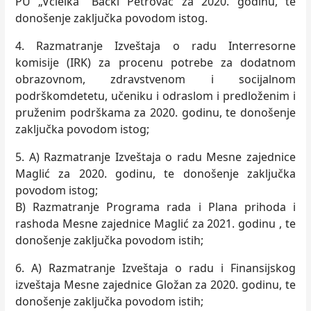
PU „Včielka“ Bački Petrovac za 2020. godinu, te
donošenje zaklјučka povodom istog.
4. Razmatranje Izveštaja o radu Interresorne
komisije (IRK) za procenu potrebe za dodatnom
obrazovnom, zdravstvenom i socijalnom
podrškomdetetu, učeniku i odraslom i predloženim i
pruženim podrškama za 2020. godinu, te donošenje
zaklјučka povodom istog;
5. A) Razmatranje Izveštaja o radu Mesne zajednice
Maglić za 2020. godinu, te donošenje zaklјučka
povodom istog;
B) Razmatranje Programa rada i Plana prihoda i
rashoda Mesne zajednice Maglić za 2021. godinu , te
donošenje zaklјučka povodom istih;
6. A) Razmatranje Izveštaja o radu i Finansijskog
izveštaja Mesne zajednice Gložan za 2020. godinu, te
donošenje zaklјučka povodom istih;