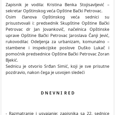
Zapisnik je vodila: Kristina Benka Stojisavlјević –
sekretar Opštinskog veća Opštine Bački Petrovac.
Osim članova Opštinskog veća sednici su
prisustvovali i: predsednik Skupštine Opštine Bački
Petrovac dr Jan Jovankovič, načelnica Opštinske
uprave Opštine Bački Petrovac Jaroslava Čanji Jević,
rukovodilac Odelјenja za urbanizam, komunalno –
stambene i inspekcijske poslove Duško Lukač i
pomoćnik predsednice Opštine Bački Petrovac Zoran
Bjekić.
Sednicu je otvorio Srđan Simić, koji je sve prisutne
pozdravio, nakon čega je usvojen sledeći
D N E V N I R E D
- Razmatranje i usvajanje: zapisnika sa 22. sednice