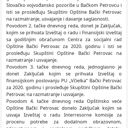
Slovačko vojvođansko pozoriše u Bačkom Petrovcu i
isti se prosleđuju Skupštini Opštine Bački Petrovac
na razmatranje, usvajanje i davanje saglasnosti.
Povodom 2. tačke dnevnog reda, donet je Zaklјučak,
kojim se prihvata Izveštaj o radu i Finansijski izveštaj
sa godišnjim obračunom Centra za socijalni rad
Opštine Bački Petrovac za 2020. godinu i isti se
prosleđuju Skupštini Opštine Bački Petrovac na
razmatranje i usvajanje.
Povodom 3. tačke dnevnog reda, jednoglasno je
donet Zaklјučak kojim se prihvata Izveštaj o
finansijskom poslovanju PU „Včielka“ Bački Petrovac
za 2020. godinu i prosleđuje Skupštini Opštine Bački
Petrovac na razmatranje i usvajanje.
Povodom 4. tačke dnevnog reda Opštinsko veće
Opštine Bački Petrovac donelo Zaklјučak kojim se
usvaja Izveštaj o radu Interresorne komisije za
procenu potrebe za dodatnom obrazovnom,