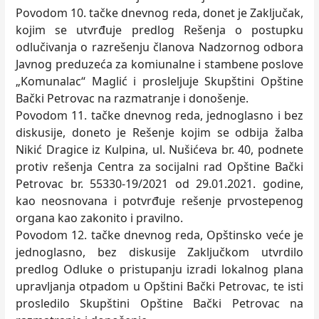
Povodom 10. tačke dnevnog reda, donet je Zaklјučak,
kojim se utvrđuje predlog Rešenja o postupku
odlučivanja o razrešenju članova Nadzornog odbora
Javnog preduzeća za komiunalne i stambene poslove
„Komunalac“ Maglić i proslelјuje Skupštini Opštine
Bački Petrovac na razmatranje i donošenje.
Povodom 11. tačke dnevnog reda, jednoglasno i bez
diskusije, doneto je Rešenje kojim se odbija žalba
Nikić Dragice iz Kulpina, ul. Nušićeva br. 40, podnete
protiv rešenja Centra za socijalni rad Opštine Bački
Petrovac br. 55330-19/2021 od 29.01.2021. godine,
kao neosnovana i potvrđuje rešenje prvostepenog
organa kao zakonito i pravilno.
Povodom 12. tačke dnevnog reda, Opštinsko veće je
jednoglasno, bez diskusije Zaklјučkom utvrdilo
predlog Odluke o pristupanju izradi lokalnog plana
upravlјanja otpadom u Opštini Bački Petrovac, te isti
prosledilo Skupštini Opštine Bački Petrovac na