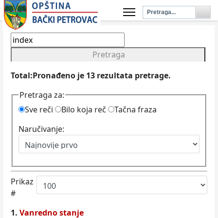
Pretraga
Total:Pronađeno je
13
rezultata pretrage.
Pretraga za:
Sve reči
Bilo koja reč
Tačna fraza
Naručivanje:
Prikaz
#
1.
Vanredno stanje