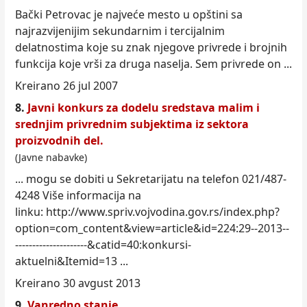
Bački Petrovac je najveće mesto u opštini sa
najrazvijenijim sekundarnim i tercijalnim
delatnostima koje su znak njegove privrede i brojnih
funkcija koje vrši za druga naselja. Sem privrede on ...
Kreirano 26 jul 2007
8.
Javni konkurs za dodelu sredstava malim i
srednjim privrednim subjektima iz sektora
proizvodnih del.
(Javne nabavke)
... mogu se dobiti u Sekretarijatu na telefon 021/487-
4248 Više informacija na
linku: http://www.spriv.vojvodina.gov.rs/
index
.php?
option=com_content&view=article&id=224:29--2013--
---------------------&catid=40:konkursi-
aktuelni&Itemid=13 ...
Kreirano 30 avgust 2013
9.
Vanredno stanje