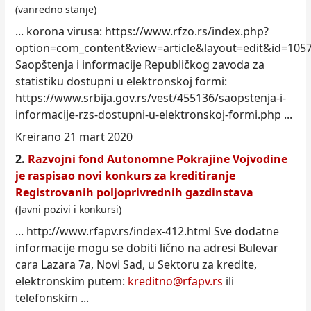
(vanredno stanje)
... korona virusa: https://www.rfzo.rs/
index
.php?
option=com_content&view=article&layout=edit&id=105
Saopštenja i informacije Republičkog zavoda za
statistiku dostupni u elektronskoj formi:
https://www.srbija.gov.rs/vest/455136/saopstenja-i-
informacije-rzs-dostupni-u-elektronskoj-formi.php ...
Kreirano 21 mart 2020
2.
Razvojni fond Autonomne Pokrajine Vojvodine
je raspisao novi konkurs za kreditiranje
Registrovanih poljoprivrednih gazdinstava
(Javni pozivi i konkursi)
... http://www.rfapv.rs/
index
-412.html Sve dodatne
informacije mogu se dobiti lično na adresi Bulevar
cara Lazara 7a, Novi Sad, u Sektoru za kredite,
elektronskim putem:
kreditno@rfapv.rs
ili
telefonskim ...