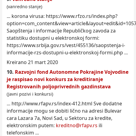
(vanredno stanje)
... korona virusa: https://www.rfzo.rs/
index
.php?
option=com_content&view=article&layout=edit&id=105
Saopštenja i informacije Republičkog zavoda za
statistiku dostupni u elektronskoj formi:
https://www.srbija.gov.rs/vest/455136/saopstenja-i-
informacije-rzs-dostupni-u-elektronskoj-formi.php ...
Kreirano 21 mart 2020
10.
Razvojni fond Autonomne Pokrajine Vojvodine
je raspisao novi konkurs za kreditiranje
Registrovanih poljoprivrednih gazdinstava
(Javni pozivi i konkursi)
... http://www.rfapv.rs/
index
-412.html Sve dodatne
informacije mogu se dobiti lično na adresi Bulevar
cara Lazara 7a, Novi Sad, u Sektoru za kredite,
elektronskim putem:
kreditno@rfapv.rs
ili
telefonskim ...