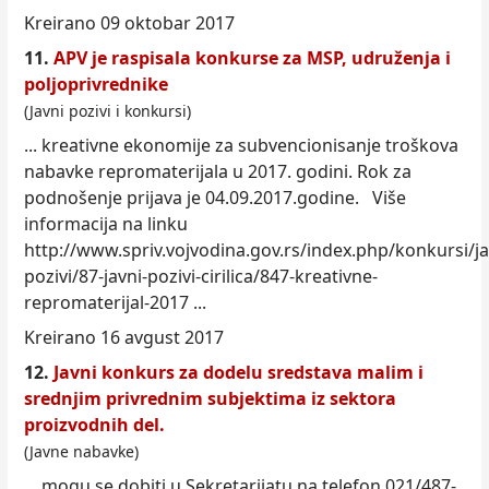
Kreirano 09 oktobar 2017
11.
APV je raspisala konkurse za MSP, udruženja i
poljoprivrednike
(Javni pozivi i konkursi)
... kreativne ekonomije za subvencionisanje troškova
nabavke repromaterijala u 2017. godini. Rok za
podnošenje prijava je 04.09.2017.godine. Više
informacija na linku
http://www.spriv.vojvodina.gov.rs/
index
.php/konkursi/ja
pozivi/87-javni-pozivi-cirilica/847-kreativne-
repromaterijal-2017 ...
Kreirano 16 avgust 2017
12.
Javni konkurs za dodelu sredstava malim i
srednjim privrednim subjektima iz sektora
proizvodnih del.
(Javne nabavke)
... mogu se dobiti u Sekretarijatu na telefon 021/487-