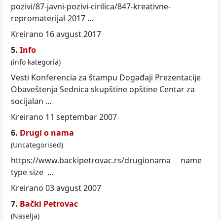
pozivi/87-javni-pozivi-cirilica/847-kreativne-
repromaterijal-2017 ...
Kreirano 16 avgust 2017
5.
Info
(info kategoria)
Vesti Konferencia za štampu Događaji Prezentacije
Obaveštenja Sednica skupštine opštine Centar za
socijalan ...
Kreirano 11 septembar 2007
6.
Drugi o nama
(Uncategorised)
https://www.backipetrovac.rs/drugionama name
type size ...
Kreirano 03 avgust 2007
7.
Bački Petrovac
(Naselja)