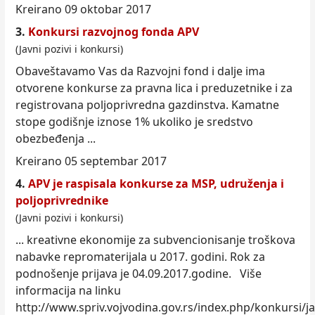
Kreirano 09 oktobar 2017
3.
Konkursi razvojnog fonda APV
(Javni pozivi i konkursi)
Obaveštavamo Vas da Razvojni fond i dalje ima
otvorene konkurse za pravna lica i preduzetnike i za
registrovana poljoprivredna gazdinstva. Kamatne
stope godišnje iznose 1% ukoliko je sredstvo
obezbeđenja ...
Kreirano 05 septembar 2017
4.
APV je raspisala konkurse za MSP, udruženja i
poljoprivrednike
(Javni pozivi i konkursi)
... kreativne ekonomije za subvencionisanje troškova
nabavke repromaterijala u 2017. godini. Rok za
podnošenje prijava je 04.09.2017.godine. Više
informacija na linku
http://www.spriv.vojvodina.gov.rs/
index
.php/konkursi/ja