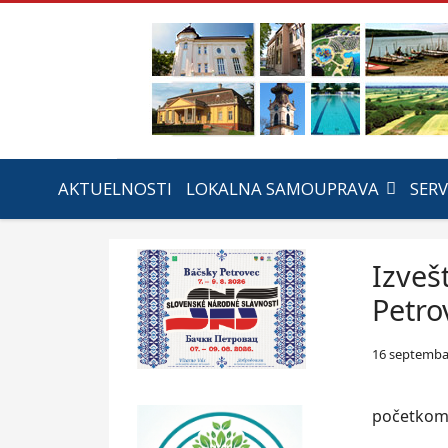
AKTUELNOSTI
LOKALNA SAMOUPRAVA
SERV
Izveš
Petro
16 septemba
početkom 