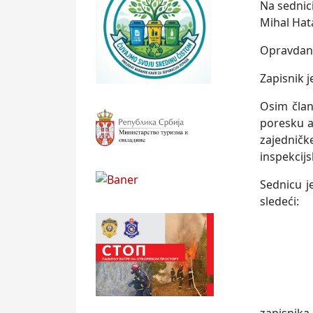
Na sednici
Mihal Hata
Opravdano
Zapisnik 
Osim član
poresku a
zajedničk
inspekcij
Sednicu j
sledeći: