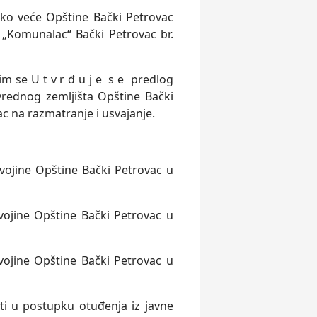
ko veće Opštine Bački Petrovac
„Komunalac“ Bački Petrovac br.
m se U t v r đ u j e s e predlog
vrednog zemlјišta Opštine Bački
c na razmatranje i usvajanje.
vojine Opštine Bački Petrovac u
vojine Opštine Bački Petrovac u
vojine Opštine Bački Petrovac u
i u postupku otuđenja iz javne