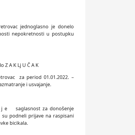
etrovac jednoglasno je donelo
nosti nepokretnosti u postupku
 Z A K Lj U Č A K
etrovac za period 01.01.2022. –
azmatranje i usvajanje.
a j e saglasnost za donošenje
su podneli prijave na raspisani
vke bicikala.