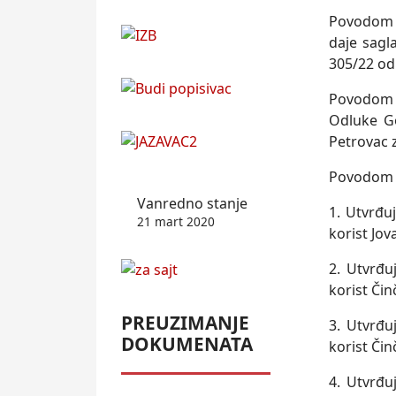
Povodom 2
daje sagl
305/22 od
Povodom 3
Odluke Go
Petrovac 
Povodom 4
Vanredno stanje
1. Utvrđu
21 mart 2020
korist Jo
2. Utvrđu
korist Či
PREUZIMANJE
3. Utvrđu
DOKUMENATA
korist Či
4. Utvrđu