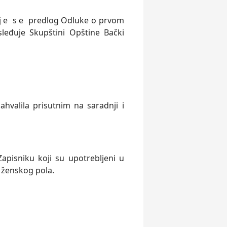
 j e s e predlog Odluke o prvom
leđuje Skupštini Opštine Bački
valila prisutnim na saradnji i
apisniku koji su upotreblјeni u
 ženskog pola.