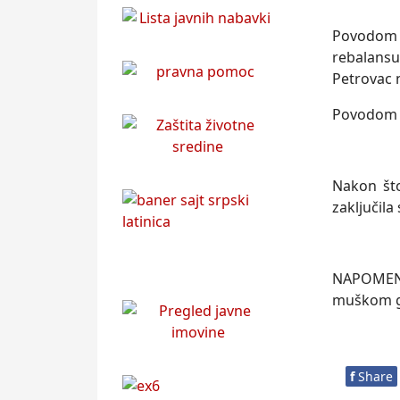
Povodom 8
rebalansu
Petrovac 
Povodom 9
Nakon što
zaklјučila
NAPOMENA:
muškom gr
f
Share