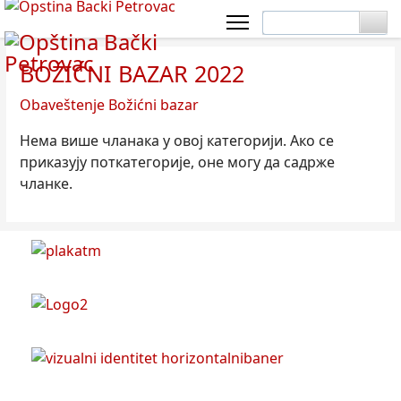
BOŽIĆNI BAZAR 2022
Obaveštenje Božićni bazar
Нема више чланака у овој категорији. Ако се
приказују поткатегорије, оне могу да садрже
чланке.