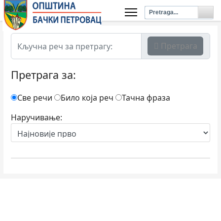
Претрага
Претрага за:
Све речи
Било која реч
Тачна фраза
Наручивање: