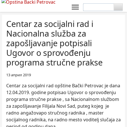
Centar za socijalni rad i
Nacionalna služba za
zapošlјavanje potpisali
Ugovor o sprovođenju
programa stručne prakse
13 април 2019
Centar za socijalni rad opštine Bački Petrovac je dana
12.04.2019. godine potpisao Ugovor o sprovođenju
programa stručne prakse , sa Nacionalnom službom
za zapošlјavanje Filijala Novi Sad, puteg kojeg je
radno angažovapo stručnog radnika , master
socijalnog radnika, na radno mesto voditelј slučaja za
period od godinu dana.