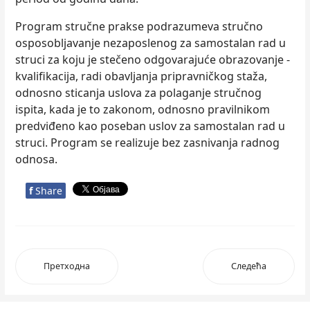
Program stručne prakse podrazumeva stručno
osposoblјavanje nezaposlenog za samostalan rad u
struci za koju je stečeno odgovarajuće obrazovanje -
kvalifikacija, radi obavlјanja pripravničkog staža,
odnosno sticanja uslova za polaganje stručnog
ispita, kada je to zakonom, odnosno pravilnikom
predviđeno kao poseban uslov za samostalan rad u
struci. Program se realizuje bez zasnivanja radnog
odnosa.
f
Share
Претходна
Следећа