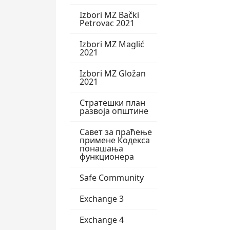
Izbori MZ Bački
Petrovac 2021
Izbori MZ Maglić
2021
Izbori MZ Gložan
2021
Стратешки план
развоја општине
Савет за праћење
примене Кодекса
понашања
функционера
Safe Community
Exchange 3
Exchange 4