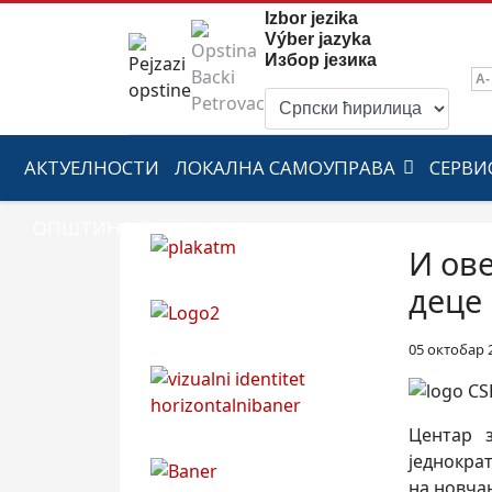
Izbor jezika
Výber jazyka
Избор језика
A-
АКТУЕЛНОСТИ
ЛОКАЛНА САМОУПРАВА
СЕРВИ
ОПШТИНА
И ов
деце
05 октобар 
Центар з
једнокра
на новчан