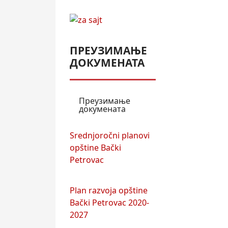
ПРЕУЗИМАЊЕ
ДОКУМЕНАТА
Преузимање
докумената
Srednjoročni planovi
opštine Bački
Petrovac
Plan razvoja opštine
Bački Petrovac 2020-
2027