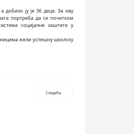
 добило ју је 36 деце. За ову
зната портреба да се почетком
истема социјалне заштите у
ченицима жели успешну школску
Следећа