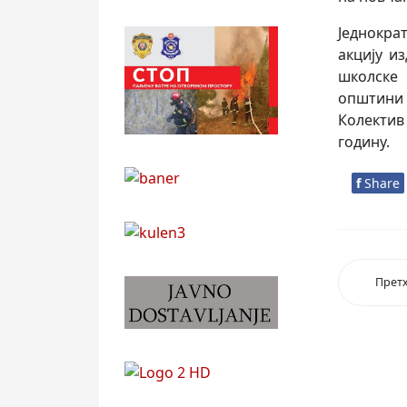
Једнокра
акцију и
школске
општини 
Колектив
годину.
f
Share
Прет