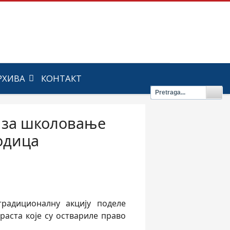
РХИВА
КОНТАКТ
а за школовање
одица
традиционалну акцију поделе
аста које су оствариле право