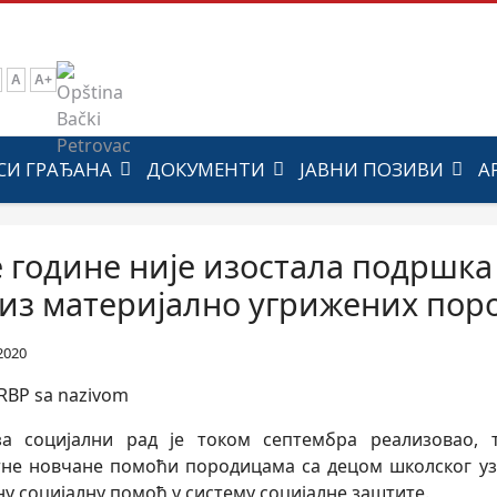
A
A+
СИ ГРАЂАНА
ДОКУМЕНТИ
ЈАВНИ ПОЗИВИ
А
е године није изостала подршк
 из материјално угрижених пор
2020
а социјални рад је током септембра реализовао, 
тне новчане помоћи породицама са децом школског узр
у социјалну помоћ у систему социјалне заштите.