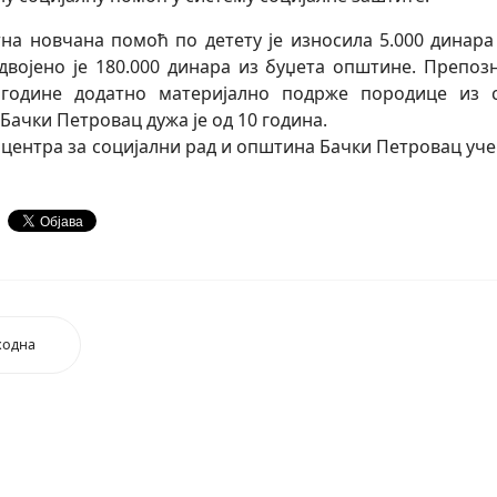
тна новчана помоћ по детету је износила 5.000 динара а
здвојено је 180.000 динара из буџета општине. Препо
 године додатно материјално подрже породице из с
Бачки Петровац дужа је од 10 година.
 центра за социјални рад и општина Бачки Петровац у
ходна