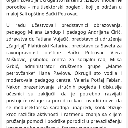
organizovao je okrugli sto na temu „Izazovi moderne
porodice – multisektorski pogled“, koji je održan u
maloj Sali opštine Bački Petrovac.
U radu učestvovali predstavnici obrazovanja,
pedagog Milana Landup i pedagog Andrijana Ćirić,
zdravstva dr. Tatiana Vujačić, predstavnici udruženja
„Zagrljaj“ Plahtinski Katarina, predstavnica Saveta za
ravnopravnost opštine Bački Petrovac Viera
Miškovic, psiholog centra za socijalni rad, Milka
Grbić, administrator društvene grupe „Mame
petrovčanke“ Hana Pavlova. Okrugli sto vodila i
moderovala pedagog centra, Valeria Potfaj Fabian.
Nakon prezentovanja stručnih pogleda i diskusije
učesnici su zaključili da je potrebno razvijati
postojeće usluge za porodicu kao i uvoditi nove, da
se međusektorska saradnja unapredi, konkretizuje
kroz različite aktivnosti i razmenu znanja sa ciljem
pružanja pomoći i podrške porodici u prevazilaženju