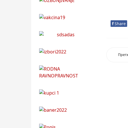
f
Share
Прет