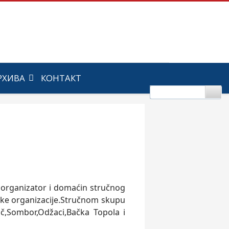
РХИВА
КОНТАКТ
o organizator i domaćin stručnog
ičke organizacije.Stručnom skupu
Bač,Sombor,Odžaci,Bačka Topola i