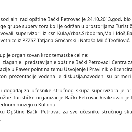
 socijalni rad opštine Bački Petrovac je 24.10.2013.god. bi
ge grupe supervizora koji je održan u prostorijama Turist
tvovali supervizori iz csr Kula,Vrbas,Srbobran,Mali Iđoš,
avetnice iz PZZSZ Tatjana Grnčarski i Nataša Milić Teofilović.
kup je organizovan kroz tematske celine:
izlaganje i predstavljanje opštine Bački Petrovac i Centra z
acije u Pawer point na temu Usvojenje i Pravilnik o licencir
akon prezentacije vođena je diskusija,navođeni su primeri
ni događaj za učesnike stručnog skupa supervizora je 
lužbe Turističke organizacije Bački Petrovac.Realizovan j
rednom muzeju u Kulpinu.
ku Opštine Bački Petrovac za sve učesnike stručnog sku
.