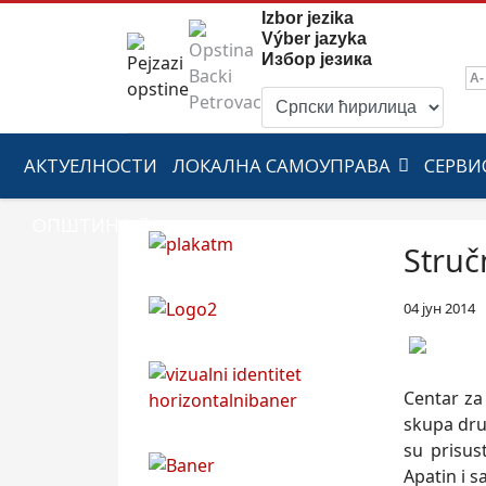
Izbor jezika
Výber jazyka
Избор језика
A-
АКТУЕЛНОСТИ
ЛОКАЛНА САМОУПРАВА
СЕРВИ
ОПШТИНА
Struč
04 јун 2014
Centar za
skupa dru
su prisus
Apatin i s