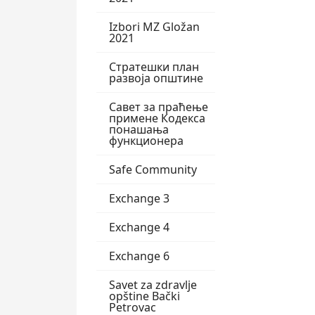
Izbori MZ Gložan
2021
Стратешки план
развоја општине
Савет за праћење
примене Кодекса
понашања
функционера
Safe Community
Exchange 3
Exchange 4
Exchange 6
Savet za zdravlje
opštine Bački
Petrovac