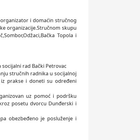
o organizator i domaćin stručnog
ičke organizacije.Stručnom skupu
Bač,Sombor,Odžaci,Bačka Topola i
a socijalni rad Bački Petrovac
anju stručnih radnika u socijalnoj
 iz prakse i doneti su određeni
organizovan uz pomoć i podršku
e kroz posetu dvorcu Dunđerski i
pa obezbeđeno je posluženje i