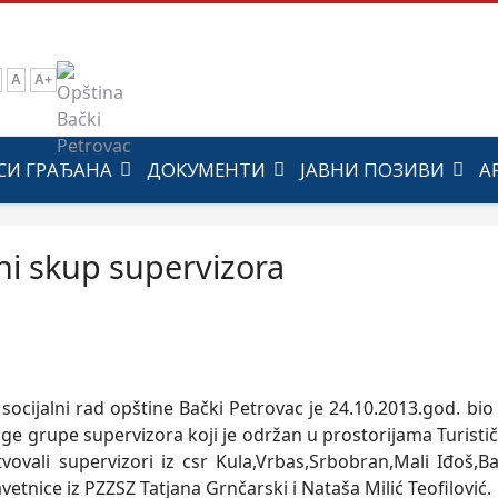
A
A+
СИ ГРАЂАНА
ДОКУМЕНТИ
ЈАВНИ ПОЗИВИ
А
ni skup supervizora
 socijalni rad opštine Bački Petrovac je 24.10.2013.god. bi
ge grupe supervizora koji je održan u prostorijama Turist
tvovali supervizori iz csr Kula,Vrbas,Srbobran,Mali Iđoš,
avetnice iz PZZSZ Tatjana Grnčarski i Nataša Milić Teofilović.