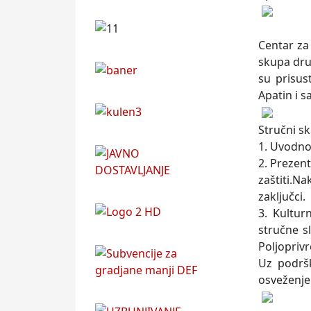
Centar za
skupa dru
su prisus
Apatin i s
Stručni s
1. Uvodno 
2. Prezent
zaštiti.N
zaključci.
3. Kultur
stručne s
Poljopriv
Uz podrš
osveženje