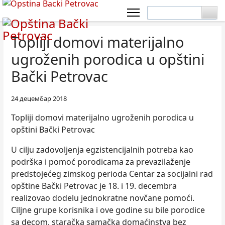
Topliji domovi materijalno
ugroženih porodica u opštini
Bački Petrovac
24 децембар 2018
Topliji domovi materijalno ugroženih porodica u
opštini Bački Petrovac
U cilјu zadovolјenja egzistencijalnih potreba kao
podrška i pomoć porodicama za prevazilaženje
predstojećeg zimskog perioda Centar za socijalni rad
opštine Bački Petrovac je 18. i 19. decembra
realizovao dodelu jednokratne novčane pomoći.
Cilјne grupe korisnika i ove godine su bile porodice
sa decom, staračka samačka domaćinstva bez