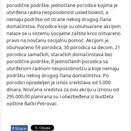
porodične podrške, jednočlane porodice kojima je
utvrđena radna nesposobnost usled bolesti, a
nemaju podrške od strane nekog drugog člana
domaćinstva. Porodice koje su obuhvaćene akcijom
nalaze se u sistemu socijalne zaštite kroz ostvareno
pravo na novčanu socijalnu pomoć. Akcijom je
obuhvaćeno 59 porodica, 30 porodica sa decom, 21
porodica samačkih, staračkih domaćinstava bez
porodične podrške, 8 jednočlanih porodica sa
utvrđenom radnom nesposobnošću a koje nemaju
podršku nekog drugog člana domaćinstva. Po
porodici opredelјen je iznos sredstava od 5.000
dinara. Novčana sredstva za ovu akciju u iznosu od
295.000,00 planirana su i obezbeđena iz budžeta
opštine Bački Petrovac.
f
Share