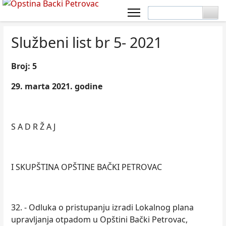
Službeni list br 5- 2021
Broj: 5
29. marta 2021. godine
S A D R Ž A J
I SKUPŠTINA OPŠTINE BAČKI PETROVAC
32. - Odluka o pristupanju izradi Lokalnog plana
upravlјanja otpadom u Opštini Bački Petrovac,