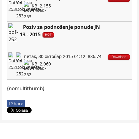
KB
2.155
Poziv za podnošenje ponude JN
13 - 2015
HOT
петак, 30 октобар 2015 01:12
886.74
Download
KB
2.060
{nomultithumb}
f
Share