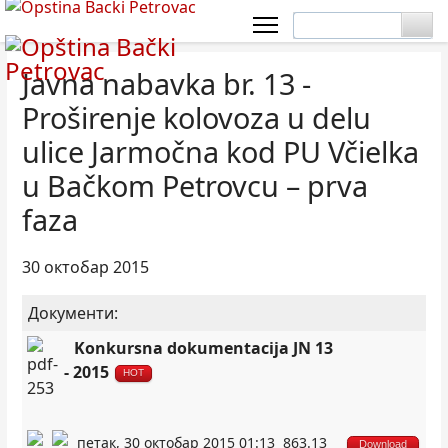
Javna nabavka br. 13 -
Proširenje kolovoza u delu
ulice Jarmočna kod PU Včielka
u Bačkom Petrovcu – prva
faza
30 октобар 2015
Документи:
Konkursna dokumentacija JN 13
- 2015
HOT
петак, 30 октобар 2015 01:13
863.13
Download