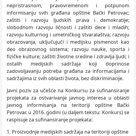
nepristrasnom, pravovremenom i potpunom
informisanju svih građana opštine Bački Petrovac;
zaštiti i razvoju lјudskih prava i demokratije;
slobodnom razvoju ličnosti i zaštiti dece i mladih;
razvoju kulturnog i umetničkog stvaralaštva; razvoju
obrazovanja, uklјučujući i medijsku pismenost kao
deo obrazovnog sistema; razvoju nauke, sporta i
fizičke kulture; zaštiti životne sredine i zdravlјa lјudi; i
ostalih medijskih sadržaja koji doprinose
zadovolјavanju potreba građana za informacijama i
sadržajima iz svih oblasti života, bez diskriminacije.
Javni poziv za učešće na Konkursu za sufinansiranje
projekata za ostvarivanje javnog interesa u oblasti
javnog informisanja na teritoriji opštine Bački
Petrovac u 2016. godini (u dalјem tekstu: Konkurs) se
raspisuje za sufinansiranje projekata:
1. Proizvodnje medijskih sadržaja na teritoriji opštine