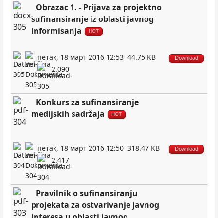
Obrazac 1. - Prijava za projektno
sufinansiranje iz oblasti javnog
informisanja
HOT
петак, 18 март 2016 12:53
44.75 KB
Download
2.090
Konkurs za sufinansiranje
medijskih sadržaja
HOT
петак, 18 март 2016 12:50
318.47 KB
Download
2.417
Pravilnik o sufinansiranјu
projekata za ostvarivanјe javnog
interesa u oblasti javnog