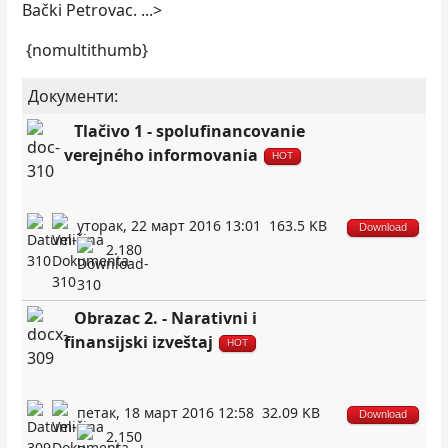
Bački Petrovac. ...>
{nomultithumb}
Документи:
Tlačivo 1 - spolufinancovanie
verejného informovania
HOT
уторак, 22 март 2016 13:01
163.5 KB
Download
2.180
Obrazac 2. - Narativni i
finansijski izveštaj
HOT
петак, 18 март 2016 12:58
32.09 KB
Download
2.150