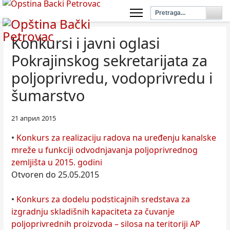
Konkursi i javni oglasi
Pokrajinskog sekretarijata za
poljoprivredu, vodoprivredu i
šumarstvo
21 април 2015
•
Konkurs za realizaciju radova na uređenju kanalske
mreže u funkciji odvodnjavanja poljoprivrednog
zemljišta u 2015. godini
Otvoren do 25.05.2015
•
Konkurs za dodelu podsticajnih sredstava za
izgradnju skladišnih kapaciteta za čuvanje
poljoprivrednih proizvoda – silosa na teritoriji AP