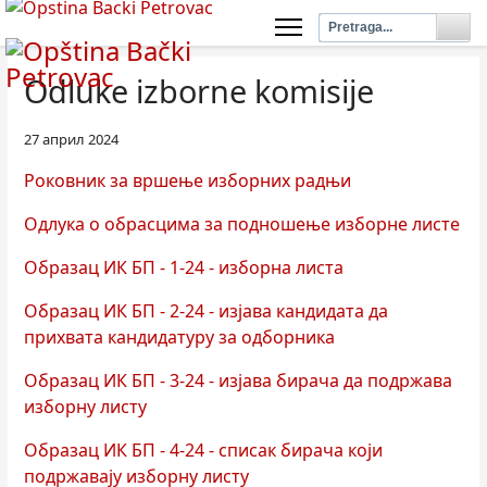
Odluke izborne komisije
27 април 2024
Роковник за вршење изборних радњи
Одлука о обрасцима за подношење изборне листе
Образац ИК БП - 1-24 - изборна листа
Образац ИК БП - 2-24 - изјава кандидата да
прихвата кандидатуру за одборника
Образац ИК БП - 3-24 - изјава бирача да подржава
изборну листу
Образац ИК БП - 4-24 - списак бирача који
подржавају изборну листу