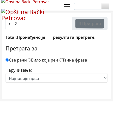
Претрага
Total:Пронађено је
резултата претраге.
0
Претрага за:
Све речи
Било која реч
Тачна фраза
Наручивање: