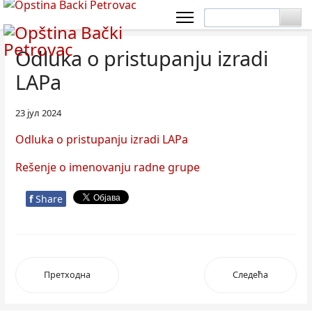
Odluka o pristupanju izradi
LAPa
23 јул 2024
Odluka o pristupanju izradi LAPa
Rešenje o imenovanju radne grupe
f
Share
Претходна
Следећа