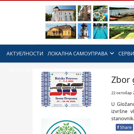
АКТУЕЛНОСТИ
ЛОКАЛНА САМОУПРАВА
СЕРВ
ОПШТИНА
Zbor 
22 октобар 
U Gložanu
izvršne v
stanovnik
f
Share