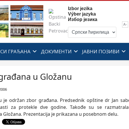
Izbor jezika
Výber jazyka
Избор језика
A-
ИСИ ГРАЂАНА
ДОКУМЕНТИ
ЈАВНИ ПОЗИВИ
građana u Gložanu
2006
 je održan zbor građana. Predsednik opštine dr Jan sabo
lasti za protekle dve godine. Takođe su se razmatrala
a Gložana. Prezentacija je prikazana u posebnom delu.