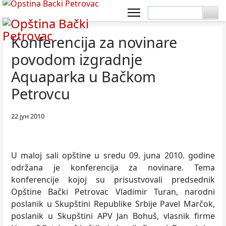
Konferencija za novinare
povodom izgradnje
Aquaparka u Bačkom
Petrovcu
22 јун 2010
U maloj sali opštine u sredu 09. juna 2010. godine
održana je konferencija za novinare. Tema
konferencije kojoj su prisustvovali predsednik
Opštine Bački Petrovac Vladimir Turan, narodni
poslanik u Skupštini Republike Srbije Pavel Marčok,
poslanik u Skupštini APV Jan Bohuš, vlasnik firme