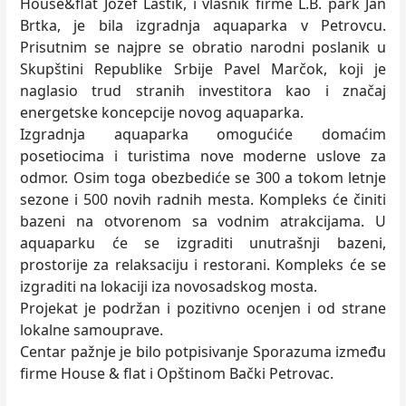
House&flat Jozef Laštik, i vlasnik firme L.B. park Jan
Brtka, je bila izgradnja aquaparka v Petrovcu.
Prisutnim se najpre se obratio narodni poslanik u
Skupštini Republike Srbije Pavel Marčok, koji je
naglasio trud stranih investitora kao i značaj
energetske koncepcije novog aquaparka.
Izgradnja aquaparka omogućiće domaćim
posetiocima i turistima nove moderne uslove za
odmor. Osim toga obezbediće se 300 a tokom letnje
sezone i 500 novih radnih mesta. Kompleks će činiti
bazeni na otvorenom sa vodnim atrakcijama. U
aquaparku će se izgraditi unutrašnji bazeni,
prostorije za relaksaciju i restorani. Kompleks će se
izgraditi na lokaciji iza novosadskog mosta.
Projekat je podržan i pozitivno ocenjen i od strane
lokalne samouprave.
Centar pažnje je bilo potpisivanje Sporazuma između
firme House & flat i Opštinom Bački Petrovac.