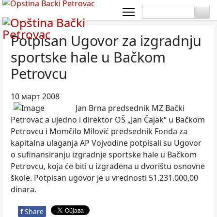
Potpisan Ugovor za izgradnju
sportske hale u Bačkom
Petrovcu
10 март 2008
Jan Brna predsednik MZ Bački
Petrovac a ujedno i direktor OŠ „Jan Čajak“ u Bačkom
Petrovcu i Momčilo Milović predsednik Fonda za
kapitalna ulaganja AP Vojvodine potpisali su Ugovor
o sufinansiranju izgradnje sportske hale u Bačkom
Petrovcu, koja će biti u izgrađena u dvorištu osnovne
škole. Potpisan ugovor je u vrednosti 51.231.000,00
dinara.
f
Share