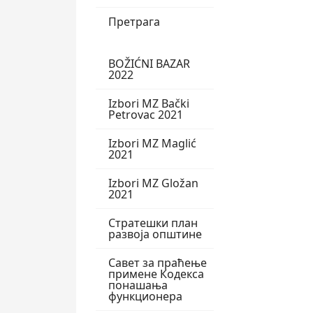
Претрага
BOŽIĆNI BAZAR
2022
Izbori MZ Bački
Petrovac 2021
Izbori MZ Maglić
2021
Izbori MZ Gložan
2021
Стратешки план
развоја општине
Савет за праћење
примене Кодекса
понашања
функционера