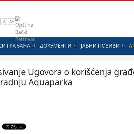
A
A+
СИ ГРАЂАНА
ДОКУМЕНТИ
ЈАВНИ ПОЗИВИ
А
sivanje Ugovora o korišćenja građ
gradnju Aquaparka
1