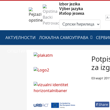
Izbor jezika
Výber jazyka
Избор језика
A-
АКТУЕЛНОСТИ
ЛОКАЛНА САМОУПРАВА
СЕРВИ
ОПШТИНА
Potpi
za iz
03 март 201
f
Share