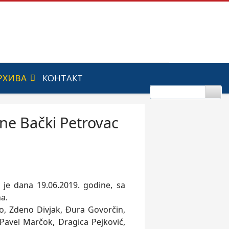
РХИВА
КОНТАКТ
ine Bački Petrovac
je dana 19.06.2019. godine, sa
a.
ko, Zdeno Divjak, Đura Govorčin,
 Pavel Marčok, Dragica Pejković,