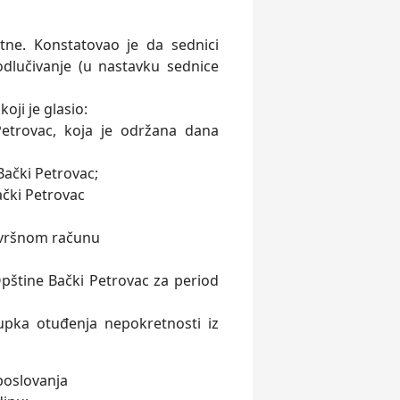
tne. Konstatovao je da sednici
odlučivanje (u nastavku sednice
ji je glasio:
Petrovac, koja je održana dana
Bački Petrovac;
ački Petrovac
avršnom računu
a Opštine Bački Petrovac za period
pka otuđenja nepokretnosti iz
 poslovanja