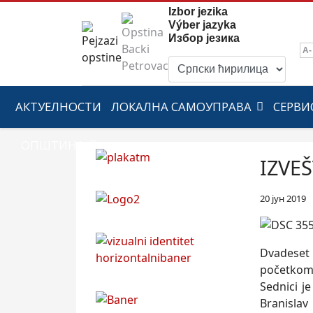
Izbor jezika
Výber jazyka
Избор језика
A-
АКТУЕЛНОСТИ
ЛОКАЛНА САМОУПРАВА
СЕРВИ
ОПШТИНА
IZVEŠ
20 јун 2019
Dvadeset 
početkom 
Sednici j
Branislav