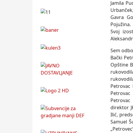
Jamila Pu
Urbanček,
Gavra Gov
Pojužina.
Svoj izos
Aleksandra
Sem odbor
Bački Pet
Opštine B
rukovodil
rukovodil
Petrovac 
Petrovac 
Petrovac 
direktor 
Ilić, pre
Samuel Šu
„Petrovec“