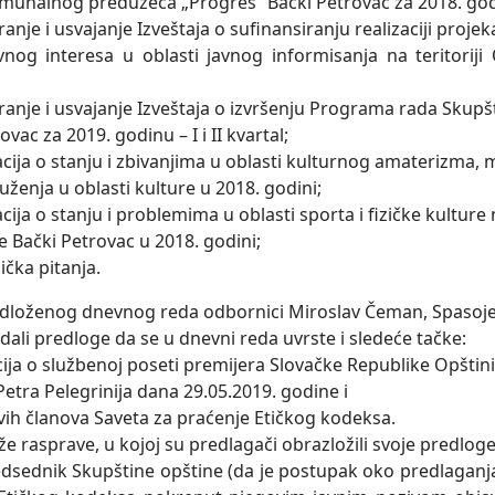
munalnog preduzeća „Progres“ Bački Petrovac za 2018. god
anje i usvajanje Izveštaja o sufinansiranju realizaciji projek
avnog interesa u oblasti javnog informisanja na teritorij
ranje i usvajanje Izveštaja o izvršenju Programa rada Skupš
ovac za 2019. godinu – I i II kvartal;
cija o stanju i zbivanjima u oblasti kulturnog amaterizma, 
uženja u oblasti kulture u 2018. godini;
cija o stanju i problemima u oblasti sporta i fizičke kulture 
ne Bački Petrovac u 2018. godini;
ička pitanja.
edloženog dnevnog reda odbornici Miroslav Čeman, Spasoj
dali predloge da se u dnevni reda uvrste i sledeće tačke:
ija o službenoj poseti premijera Slovačke Republike Opštini
etra Pelegrinija dana 29.05.2019. godine i
ovih članova Saveta za praćenje Etičkog kodeksa.
e rasprave, u kojoj su predlagači obrazložili svoje predlog
edsednik Skupštine opštine (da je postupak oko predlaganj