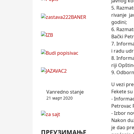
Javnog ko
5. Razmatr
rivanje j
godini;
6. Razmat
Bački Petr
7. Informa
i radu udr
8. Informa
riji Opšti
9. Odborn
U vezi pr
Fekete su 
Vanredno stanje
21 март 2020
- Informac
Petrovac P
- Izbor n
Nakon duž
je dao pr
ПРЕУЗИМАЊЕ