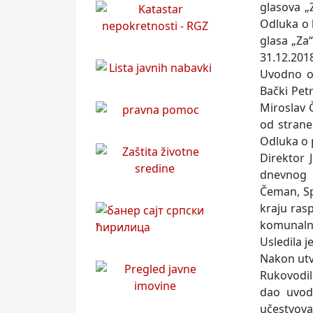
glasova „
Odluka o 
glasa „Za“
31.12.201
Uvodno ob
Bački Pet
Miroslav 
od strane
Odluka o 
Direktor 
dnevnog 
Čeman, Sp
kraju rasp
komunalno
Usledila j
Nakon utvr
Rukovodil
dao uvod
učestvov