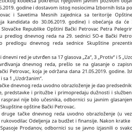
Etičkog kodeksa pokrenut njegovim javnim pozivom objav
.2019. godine i dostavom istog nosiocima Izbornih lista poli
rovac i Savetima Mesnih zajednica sa teritorije Opšti
ja kandidata do 30.06.2019. godine) i obećanja da će 
 Slovačke Republike Opštini Bački Petrovac Petra Pelegrin
u predlog dnevnog reda na 29. sednici SO-e Bački Petrov
 o predlogu dnevnog reda sednice Skupštine prezent
 dnevni red je utvrđen sa 17 glasova „Za“, 3 „Protiv“ i 5 „Uz
rđivanja dnevnog reda, prešlo se na glasanje o zapisn
ački Petrovac, koja je održana dana 21.05.2019. godine. Is
 i sa 1 „Uzdržanim“.
 tačke dnevnog reda uvodno obrazloženje je dao predsednik
e, predstavke i pritužbe i primopredaju dužnosti i službe
 raspravi nije bilo učesnika, odbornici su javnim glasanje
 Skupštine opštine Bački Petrovac.
druge tačke dnevnog reda uvodno obrazloženje (u vezi 
 rukovodilac Odelјenja za budžet i finansije. Nakon kratke 
Spasoje Prodanov, odbornici su se javno izjasnili o svak