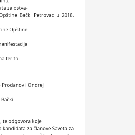
inu;
ata za ostva-
i Opštine Bački Petrovac u 2018.
tine Opštine
manifestacija
na terito-
e Prodanov i Ondrej
 Bački
e, te odgovora koje
a kandidata za članove Saveta za