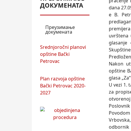
praćenje 
ДОКУМЕНАТА
dana 27.05
e B. Pet
predlagan
Преузимање
premijera
докумената
uvrštena 
glasanje
Srednjoročni planovi
Skupštine
opštine Bački
Predloženi
Petrovac
Nakon utv
opštine B
glasa „Za“
Plan razvoja opštine
U vezi 1.
Bački Petrovac 2020-
za propis
2027
otvorenoj
Poslovnik
Povodom 
Vrbovska,
odbornik 