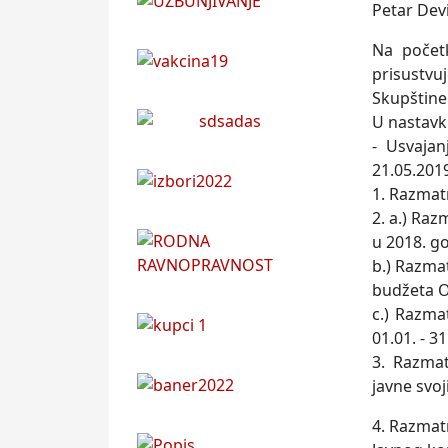
Petar Dev
Na početk
prisustvu
Skupštine 
U nastavk
- Usvajan
21.05.201
1. Razmat
2. a.) Raz
u 2018. go
b.) Razma
budžeta O
c.) Razmat
01.01. - 3
3. Razma
javne svoj
4. Razmatr