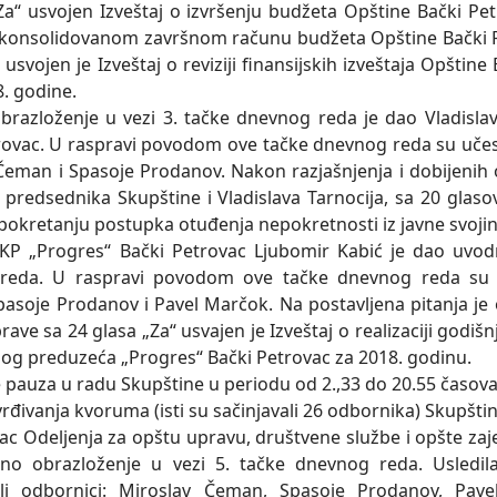
Za“ usvojen Izveštaj o izvršenju budžeta Opštine Bački Pet
konsolidovanom završnom računu budžeta Opštine Bački Pe
 usvojen je Izveštaj o reviziji finansijskih izveštaja Opštine
8. godine.
razloženje u vezi 3. tačke dnevnog reda je dao Vladislav
rovac. U raspravi povodom ove tačke dnevnog reda su učest
Čeman i Spasoje Prodanov. Nakon razjašnjenja i dobijenih 
 predsednika Skupštine i Vladislava Tarnocija, sa 20 glaso
pokretanju postupka otuđenja nepokretnosti iz javne svojin
JKP „Progres“ Bački Petrovac Ljubomir Kabić je dao uvod
reda. U raspravi povodom ove tačke dnevnog reda su uč
asoje Prodanov i Pavel Marčok. Na postavlјena pitanja je 
rave sa 24 glasa „Za“ usvajen je Izveštaj o realizaciji god
g preduzeća „Progres“ Bački Petrovac za 2018. godinu.
e pauza u radu Skupštine u periodu od 2.,33 do 20.55 časova
đivanja kvoruma (isti su sačinjavali 26 odbornika) Skupštin
ac Odelјenja za opštu upravu, društvene službe i opšte za
no obrazloženje u vezi 5. tačke dnevnog reda. Usledila
ali odbornici: Miroslav Čeman, Spasoje Prodanov, Pav