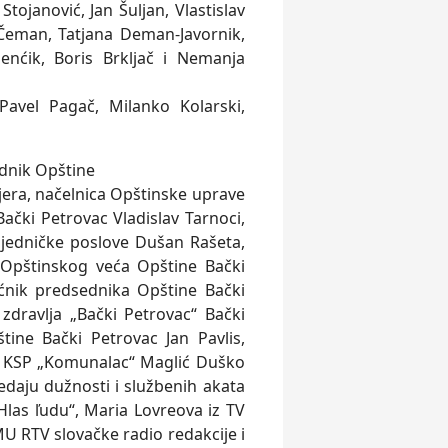
tojanović, Jan Šulјan, Vlastislav
Čeman, Tatjana Deman-Javornik,
enćik, Boris Brklјač i Nemanja
Pavel Pagač, Milanko Kolarski,
ednik Opštine
jera, načelnica Opštinske uprave
Bački Petrovac Vladislav Tarnoci,
ajedničke poslove Dušan Rašeta,
i Opštinskog veća Opštine Bački
ćnik predsednika Opštine Bački
dravlјa „Bački Petrovac“ Bački
štine Bački Petrovac Jan Pavlis,
za KSP „Komunalac“ Maglić Duško
redaju dužnosti i službenih akata
Hlas ľudu“, Maria Lovreova iz TV
MU RTV slovačke radio redakcije i