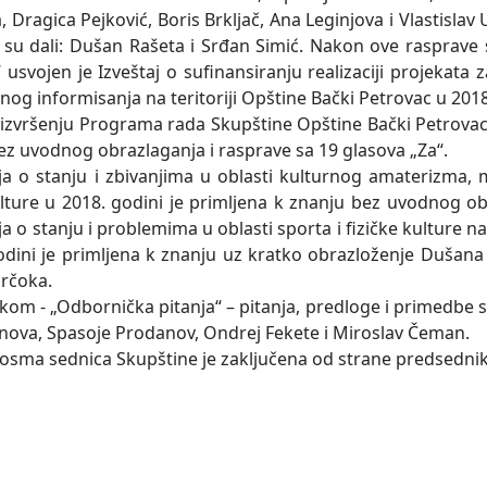
Dragica Pejković, Boris Brklјač, Ana Leginjova i Vlastislav
su dali: Dušan Rašeta i Srđan Simić. Nakon ove rasprave sa
usvojen je Izveštaj o sufinansiranju realizaciji projekata 
vnog informisanja na teritoriji Opštine Bački Petrovac u 2018
 izvršenju Programa rada Skupštine Opštine Bački Petrovac za
ez uvodnog obrazlaganja i rasprave sa 19 glasova „Za“.
ja o stanju i zbivanjima u oblasti kulturnog amaterizma, 
ulture u 2018. godini je primlјena k znanju bez uvodnog ob
a o stanju i problemima u oblasti sporta i fizičke kulture na
odini je primlјena k znanju uz kratko obrazloženje Dušana
rčoka.
kom - „Odbornička pitanja“ – pitanja, predloge i primedbe s
ova, Spasoje Prodanov, Ondrej Fekete i Miroslav Čeman.
osma sednica Skupštine je zaklјučena od strane predsednik