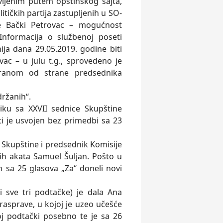
lјenim putem opštinskog sajta,
tičkih partija zastuplјenih u SO-
ne Bački Petrovac – mogućnost
Informacija o službenoj poseti
ija dana 29.05.2019. godine biti
ac – u julu t.g., sprovedeno je
iranom od strane predsednika
držanih“.
iku sa XXVII sednice Skupštine
ti je usvojen bez primedbi sa 23
 Skupštine i predsednik Komisije
nih akata Samuel Šulјan. Pošto u
m sa 25 glasova „Za“ doneli novi
sve tri podtačke) je dala Ana
rasprave, u kojoj je uzeo učešće
oj podtački posebno te je sa 26