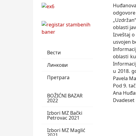
Huđanova, 
odgovore 
„Uzdržan“ 
oblasti ja
Izveštaj o
usvojen b
Informaci
Вести
oblasti k
Informacij
Линкови
u 2018. g
Претрага
Pavela Ma
Pod 9. tač
Ana Huđan
BOŽIĆNI BAZAR
Dvadeset 
2022
Izbori MZ Bački
Petrovac 2021
Izbori MZ Maglić
2021