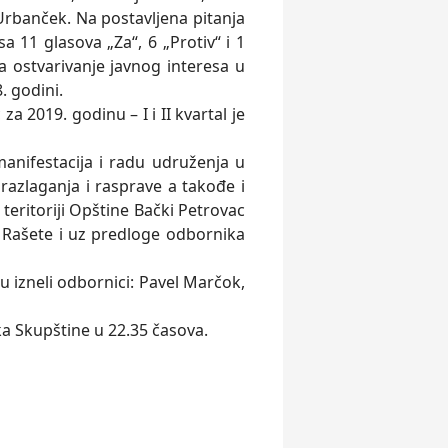
 Urbanček. Na postavlјena pitanja
 11 glasova „Za“, 6 „Protiv“ i 1
za ostvarivanje javnog interesa u
. godini.
 2019. godinu – I i II kvartal je
manifestacija i radu udruženja u
razlaganja i rasprave a takođe i
 teritoriji Opštine Bački Petrovac
 Rašete i uz predloge odbornika
u izneli odbornici: Pavel Marčok,
a Skupštine u 22.35 časova.