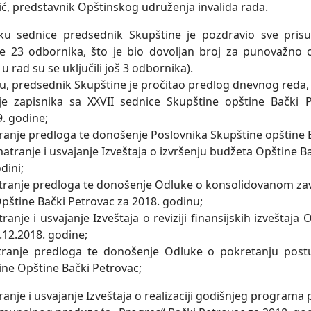
ić, predstavnik Opštinskog udruženja invalida rada.
u sednice predsednik Skupštine je pozdravio sve prisu
je 23 odbornika, što je bio dovolјan broj za punovažno 
u rad su se uklјučili još 3 odbornika).
u, predsednik Skupštine je pročitao predlog dnevnog reda, ko
je zapisnika sa XXVII sednice Skupštine opštine Bački 
9. godine;
ranje predloga te donošenje Poslovnika Skupštine opštine 
matranje i usvajanje Izveštaja o izvršenju budžeta Opštine B
dini;
tranje predloga te donošenje Odluke o konsolidovanom z
pštine Bački Petrovac za 2018. godinu;
ranje i usvajanje Izveštaja o reviziji finansijskih izveštaj
1.12.2018. godine;
tranje predloga te donošenje Odluke o pokretanju postu
ine Opštine Bački Petrovac;
anje i usvajanje Izveštaja o realizaciji godišnjeg programa