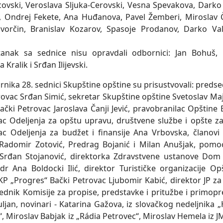
covski, Veroslava Slјuka-Cerovski, Vesna Spevakova, Darko S
 Ondrej Fekete, Ana Huđanova, Pavel Žemberi, Miroslav 
orčin, Branislav Kozarov, Spasoje Prodanov, Darko Val
tanak sa sednice nisu opravdali odbornici: Jan Bohuš, 
 Kralik i Srđan Ilijevski.
nika 28. sednici Skupštine opštine su prisustvovali: preds
rovac Srđan Simić, sekretar Skupštine opštine Svetoslav Ma
ački Petrovac Jaroslava Čanji Jević, pravobranilac Opštine 
ac Odelјenja za opštu upravu, društvene službe i opšte z
ac Odelјenja za budžet i finansije Ana Vrbovska, članov
Radomir Zotović, Predrag Bojanić i Milan Anušjak, pomo
Srđan Stojanović, direktorka Zdravstvene ustanove Dom z
dr Ana Boldocki Ilić, direktor Turističke organizacije Op
JKP „Progres“ Bački Petrovac Ljubomir Kabić, direktor JP 
dsednik Komisije za propise, predstavke i pritužbe i primop
lјan, novinari - Katarina Gažova, iz slovačkog nedelјnika „
, Miroslav Babjak iz „Rádia Petrovec“, Miroslav Hemela iz J