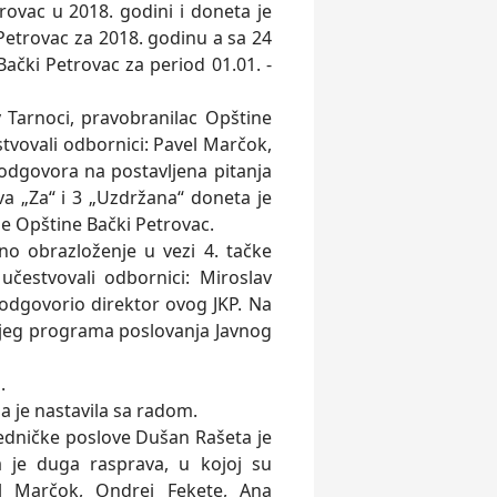
rovac u 2018. godini i doneta je
trovac za 2018. godinu a sa 24
 Bački Petrovac za period 01.01. -
 Tarnoci, pravobranilac Opštine
vovali odbornici: Pavel Marčok,
odgovora na postavlјena pitanja
va „Za“ i 3 „Uzdržana“ doneta je
e Opštine Bački Petrovac.
no obrazloženje u vezi 4. tačke
estvovali odbornici: Miroslav
odgovorio direktor ovog JKP. Na
išnjeg programa poslovanja Javnog
.
a je nastavila sa radom.
jedničke poslove Dušan Rašeta je
 je duga rasprava, u kojoj su
el Marčok, Ondrej Fekete, Ana