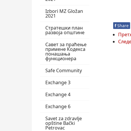
Izbori MZ Gložan
2021
f
Share
Стратешки план
развоја општине
Прет
След
Савет за праћење
примене Кодекса
понашања
функционера
Safe Community
Exchange 3
Exchange 4
Exchange 6
Savet za zdravlje
opštine Bački
Petrovac