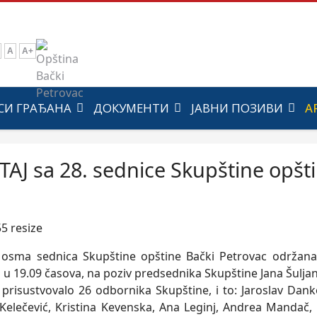
A
A+
СИ ГРАЂАНА
ДОКУМЕНТИ
ЈАВНИ ПОЗИВИ
А
TAJ sa 28. sednice Skupštine opšt
osma sednica Skupštine opštine Bački Petrovac održana 
u 19.09 časova, na poziv predsednika Skupštine Jana Šulјan
e prisustvovalo 26 odbornika Skupštine, i to: Jaroslav Dan
 Kelečević, Kristina Kevenska, Ana Leginj, Andrea Mandač,