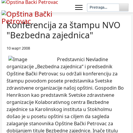
Konferencija za štampu NVO
"Bezbedna zajednica"
10 март 2008
Predstavnici Nevladine
organizacije „Bezbedna zajednica“ i predsednik
Opštine Bački Petrovac su održali konferenciju za
štampu povodom posete predstavnika Svetske
zdravstvene organizacije našoj opštini. Gospodin Bo
Henrikson kao predstavnik Svetske zdravstvene
organizacije Kolaborativnog centra Bezbedne
zajednice sa Karolinskog instituta u Stokholmu
došao je u posetu opštini sa ciljem da sagleda
zalaganje stanovnika Opštine Bački Petrovac za
dobijanjem titule Bezbedne zajednice. Inače titulu