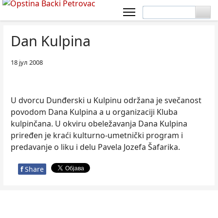
Dan Kulpina
18 јул 2008
U dvorcu Dunđerski u Kulpinu održana je svečanost
povodom Dana Kulpina a u organizaciji Kluba
kulpinčana. U okviru obeležavanja Dana Kulpina
priređen je kraći kulturno-umetnički program i
predavanje o liku i delu Pavela Jozefa Šafarika.
f
Share