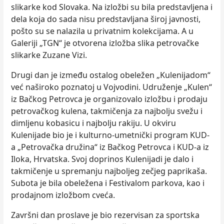
slikarke kod Slovaka. Na izložbi su bila predstavljena i
dela koja do sada nisu predstavljana široj javnosti,
pošto su se nalazila u privatnim kolekcijama. A u
Galeriji „TGN“ je otvorena izložba slika petrovačke
slikarke Zuzane Vizi.
Drugi dan je između ostalog obeležen „Kulenijadom“
već naširoko poznatoj u Vojvodini. Udruženje „Kulen“
iz Bačkog Petrovca je organizovalo izložbu i prodaju
petrovačkog kulena, takmičenja za najbolju svežu i
dimljenu kobasicu i najbolju rakiju. U okviru
Kulenijade bio je i kulturno-umetnički program KUD-
a „Petrovačka družina“ iz Bačkog Petrovca i KUD-a iz
Iloka, Hrvatska. Svoj doprinos Kulenijadi je dalo i
takmičenje u spremanju najboljeg zečjeg paprikaša.
Subota je bila obeležena i Festivalom parkova, kao i
prodajnom izložbom cveća.
Završni dan proslave je bio rezervisan za sportska