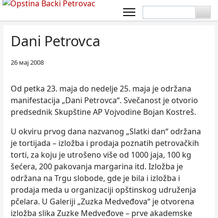
Dani Petrovca
26 мај 2008
Od petka 23. maja do nedelje 25. maja je održana
manifestacija „Dani Petrovca“. Svečanost je otvorio
predsednik Skupštine AP Vojvodine Bojan Kostreš.
U okviru prvog dana nazvanog „Slatki dan“ održana
je tortijada – izložba i prodaja poznatih petrovačkih
torti, za koju je utrošeno više od 1000 jaja, 100 kg
šećera, 200 pakovanja margarina itd. Izložba je
održana na Trgu slobode, gde je bila i izložba i
prodaja meda u organizaciji opštinskog udruženja
pčelara. U Galeriji „Zuzka Medveđova“ je otvorena
izložba slika Zuzke Medveđove – prve akademske