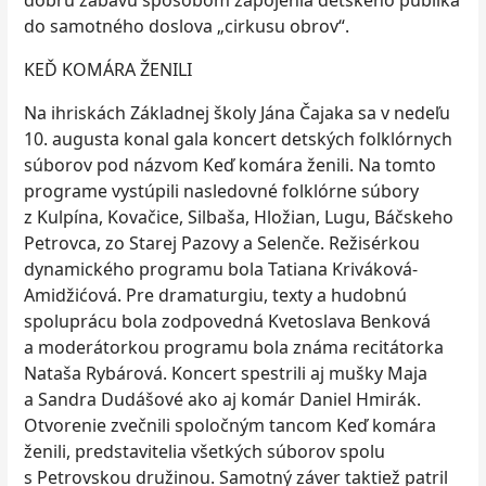
dobrú zábavu spôsobom zapojenia detského publika
do samotného doslova „cirkusu obrov“.
KEĎ KOMÁRA ŽENILI
Na ihriskách Základnej školy Jána Čajaka sa v nedeľu
10. augusta konal gala koncert detských folklórnych
súborov pod názvom Keď komára ženili. Na tomto
programe vystúpili nasledovné folklórne súbory
z Kulpína, Kovačice, Silbaša, Hložian, Lugu, Báčskeho
Petrovca, zo Starej Pazovy a Selenče. Režisérkou
dynamického programu bola Tatiana Kriváková-
Amidžićová. Pre dramaturgiu, texty a hudobnú
spoluprácu bola zodpovedná Kvetoslava Benková
a moderátorkou programu bola známa recitátorka
Nataša Rybárová. Koncert spestrili aj mušky Maja
a Sandra Dudášové ako aj komár Daniel Hmirák.
Otvorenie zvečnili spoločným tancom Keď komára
ženili, predstavitelia všetkých súborov spolu
s Petrovskou družinou. Samotný záver taktiež patril