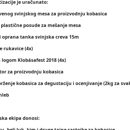
tizacije je uračunato:
venog svinjskog mesa za proizvodnju kobasica
 plastične posude za mešanje mesa
i oprana tanka svinjska creva 15m
e rukavice (4x)
a logom Klobásafest 2018 (4x)
stor za proizvodnju kobasica
rženje kobasica za degustaciju i ocenjivanje (2kg za sva
hleb
ska ekipa donosi:
ku, beli luk, kim i druge tajne sastojke za kobasice