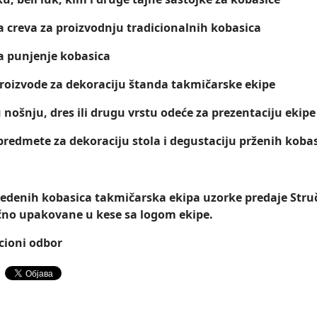
a creva za proizvodnju tradicionalnih kobasica
a punjenje kobasica
proizvode za dekoraciju štanda takmičarske ekipe
 nošnju, dres ili drugu vrstu odeće za prezentaciju ekipe
redmete za dekoraciju stola i degustaciju prženih koba
edenih kobasica takmičarska ekipa uzorke predaje Struč
čno upakovane u kese sa logom ekipe.
cioni odbor