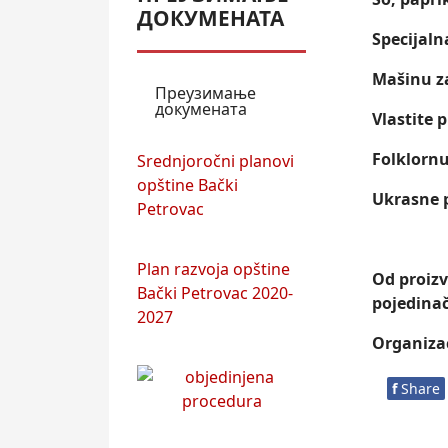
ДОКУМЕНАТА
Specijaln
Mašinu z
Преузимање
докумената
Vlastite 
Folklornu
Srednjoročni planovi
opštine Bački
Ukrasne p
Petrovac
Plan razvoja opštine
Od proizv
Bački Petrovac 2020-
pojedina
2027
Organiza
f
Share