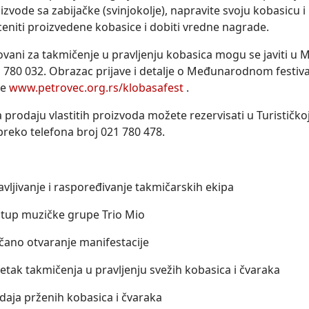
zvode sa zabijačke (svinjokolje), napravite svoju kobasicu i
eniti proizvedene kobasice i dobiti vredne nagrade.
ovani za takmičenje u pravljenju kobasica mogu se javiti u 
21 780 032. Obrazac prijave i detalje o Međunarodnom festiv
ne
www.petrovec.org.rs/klobasafest
.
 prodaju vlastitih proizvoda možete rezervisati u Turističko
preko telefona broj 021 780 478.
avljivanje i raspoređivanje takmičarskih ekipa
tup muzičke grupe Trio Mio
čano otvaranje manifestacije
etak takmičenja u pravljenju svežih kobasica i čvaraka
daja prženih kobasica i čvaraka