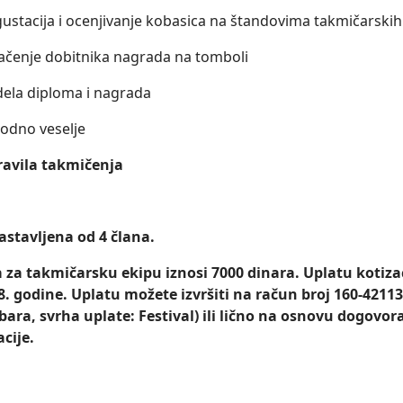
ustacija i ocenjivanje kobasica na štandovima takmičarskih
lačenje dobitnika nagrada na tomboli
ela diploma i nagrada
odno veselje
pravila takmičenja
sastavljena od 4 člana.
a za takmičarsku ekipu iznosi 7000 dinara. Uplatu kotizaci
8. godine. Uplatu možete izvršiti na račun broj
160-4211
bara, svrha uplate: Festival)
ili lično na osnovu dogovo
cije.