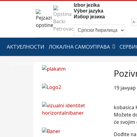
Izbor jezika
Výber jazyka
Избор језика
A-
АКТУЕЛНОСТИ
ЛОКАЛНА САМОУПРАВА
СЕРВИ
ОПШТИНА
Poziv
19 јануар
kobasica 
Možete doć
će svojim 
Dođite na 