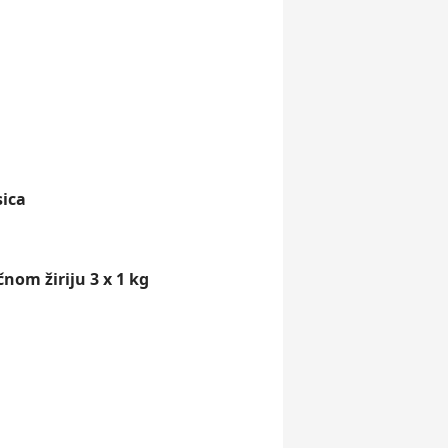
sica
nom žiriju 3 x 1 kg