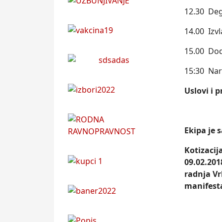
12.30 Deg
14.00 Izv
15.00 Dod
15:30 Nar
Uslovi i 
Ekipa je 
Kotizacij
09.02.201
radnja Vr
manifesta