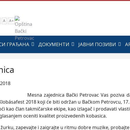
A
A+
СИ ГРАЂАНА
ДОКУМЕНТИ
ЈАВНИ ПОЗИВИ
А
nica
 2018
Mesna zajednica Bački Petrovac Vas poziva d
Klobásafest 2018 koji će biti održan u Bačkom Petrovcu, 17.
i kao član takmičarske ekipe, kao izlagač i prodavati vlastit
glasanjem oceniti kvalitet proizvedenih kobasica.
žurku, zapevajte i zaigrajte u ritmu dobre muzike, probajte r