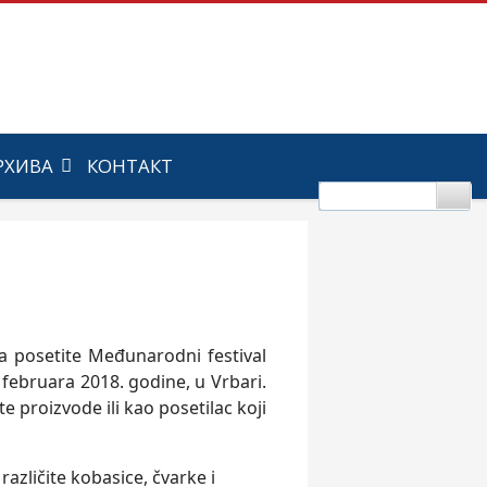
РХИВА
КОНТАКТ
a posetite Međunarodni festival
 februara 2018. godine, u Vrbari.
e proizvode ili kao posetilac koji
azličite kobasice, čvarke i