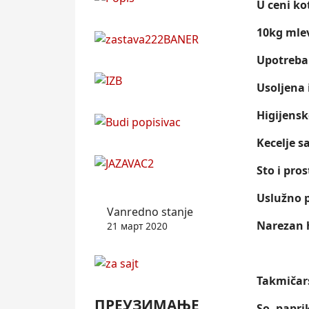
U ceni ko
10kg mle
Upotreba
Usoljena 
Higijensk
Kecelje s
Sto i pro
Uslužno p
Vanredno stanje
Narezan 
21 март 2020
Takmičar
ПРЕУЗИМАЊЕ
So, papri