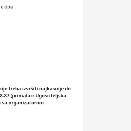
 ekipa
je treba izvršiti najkasnije do
38-87
(primalac: Ugostiteljska
ra sa organizatorom