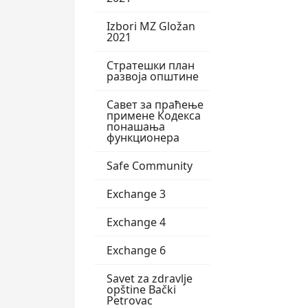
Izbori MZ Gložan
2021
Стратешки план
развоја општине
Савет за праћење
примене Кодекса
понашања
функционера
Safe Community
Exchange 3
Exchange 4
Exchange 6
Savet za zdravlje
opštine Bački
Petrovac