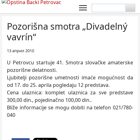
Pozorišna smotra „Divadelný
vavrín“
13 април 2010
U Petrovcu startuje 41. Smotra slovačke amaterske
pozorišne delatnosti.
Ljubitelji pozorišne umetnosti imaće mogućnost da
od 17. do 25. aprila pogledaju 12 predstava.
Cena ulaznica: komplet ulaznica za sve predstave
300,00 din., pojedinačno 100,00 din..
Bliže informacije se mogu dobiti na telefon 021/780-
040