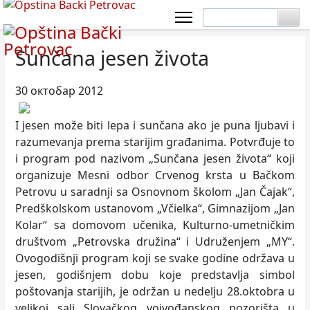
Sunčana jesen života
30 октобар 2012
I jesen može biti lepa i sunčana ako je puna ljubavi i
razumevanja prema starijim građanima. Potvrđuje to
i program pod nazivom „Sunčana jesen života“ koji
organizuje Mesni odbor Crvenog krsta u Bačkom
Petrovu u saradnji sa Osnovnom školom „Jan Čajak“,
Predškolskom ustanovom „Včielka“, Gimnazijom „Jan
Kolar“ sa domovom učenika, Kulturno-umetničkim
društvom „Petrovska družina“ i Udruženjem „MY“.
Ovogodišnji program koji se svake godine održava u
jesen, godišnjem dobu koje predstavlja simbol
poštovanja starijih, je održan u nedelju 28.oktobra u
velikoj sali Slovačkog vojvođanskog pozorišta u