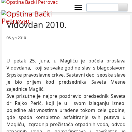
Vidovdan 2010.
06 јул 2010
U petak 25. juna, u Magliću je počela proslava
Vidovdana, koji se svake godine slavi s blagoslavom
Srpske pravoslavne crkve. Sastavni deo seoske slave
je bio prijem kod predsednika Saveta Mesne
zajednice Maglić.
Sve prisutne je najpre pozdravio predsednik Saveta
dr Rajko Perić, koji je u svom izlaganju izneo
pojedine aktivnostima urađene tokom cele godine,
gde spada kompletno asfaltiranje svih puteva u
Magliću, izgradnja prečistača otpadnih voda, odvod
otpadnih voda iz domaćinstava i završetak je