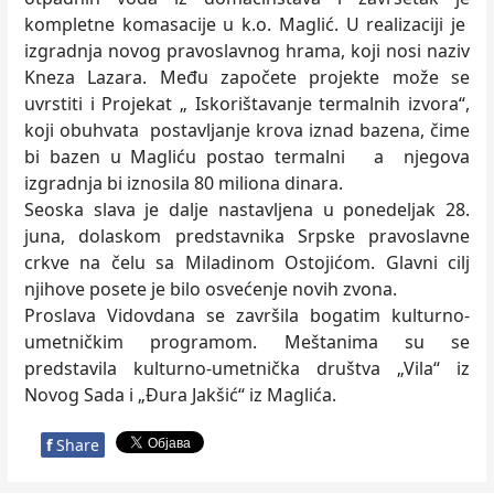
kompletne komasacije u k.o. Maglić. U realizaciji je
izgradnja novog pravoslavnog hrama, koji nosi naziv
Kneza Lazara. Među započete projekte može se
uvrstiti i Projekat „ Iskorištavanje termalnih izvora“,
koji obuhvata postavljanje krova iznad bazena, čime
bi bazen u Magliću postao termalni a njegova
izgradnja bi iznosila 80 miliona dinara.
Seoska slava je dalje nastavljena u ponedeljak 28.
juna, dolaskom predstavnika Srpske pravoslavne
crkve na čelu sa Miladinom Ostojićom. Glavni cilj
njihove posete je bilo osvećenje novih zvona.
Proslava Vidovdana se završila bogatim kulturno-
umetničkim programom. Meštanima su se
predstavila kulturno-umetnička društva „Vila“ iz
Novog Sada i „Đura Jakšić“ iz Maglića.
f
Share