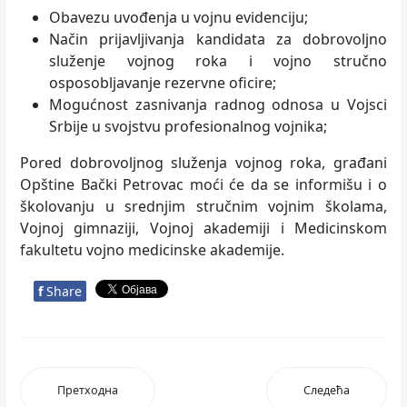
Obavezu uvođenja u vojnu evidenciju;
Način prijavlјivanja kandidata za dobrovolјno
služenje vojnog roka i vojno stručno
osposoblјavanje rezervne oficire;
Mogućnost zasnivanja radnog odnosa u Vojsci
Srbije u svojstvu profesionalnog vojnika;
Pored dobrovolјnog služenja vojnog roka, građani
Opštine Bački Petrovac moći će da se informišu i o
školovanju u srednjim stručnim vojnim školama,
Vojnoj gimnaziji, Vojnoj akademiji i Medicinskom
fakultetu vojno medicinske akademije.
f
Share
Претходна
Следећа