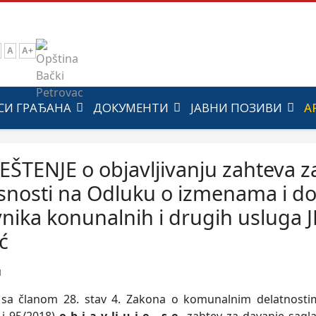
A
A+
СИ ГРАЂАНА
ДОКУМЕНТИ
ЈАВНИ ПОЗИВИ
А
ŠTENJE o objavlјivanju zahteva z
snosti na Odluku o izmenama i 
nika konunalnih i drugih usluga 
ć
1
sa članom 28. stav 4. Zakona o komunalnim delatnostima 