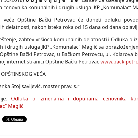
 i 95/2018)
o b j a v lј u j e s e
zahtev za davanje sagla
cenovnika konunalnih i drugih usluga JKP „Komunalac“ Ma
o veće Opštine Bački Petrovac će doneti odluku povo
h delatnosti, nakon isteka roka od 15 dana od dana objavlјi
štenje, zahtev vršioca komunalnih delatnosti i Odluka o
h i drugih usluga JKP „Komunalac“ Maglić sa obrazloženjem ,
 Opštine Bački Petrovac, u Bačkom Petrovcu, ul. Kolarova br
noj internet stranici Opštine Bački Petrovac
www.backipetro
 OPŠTINSKOG VEĆA
enka Stojisavlјević, master prav. s.r
nje:
Odluka o izmenama i dopunama cenovnika konu
ac“ Maglić