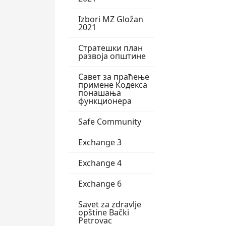
Izbori MZ Gložan
2021
Стратешки план
развоја општине
Савет за праћење
примене Кодекса
понашања
функционера
Safe Community
Exchange 3
Exchange 4
Exchange 6
Savet za zdravlje
opštine Bački
Petrovac