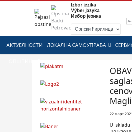
Izbor jezika
Výber jazyka
Избор језика
A-
АКТУЕЛНОСТИ
ЛОКАЛНА САМОУПРАВА
СЕРВИ
ОПШТИНА
OBAVE
sagla
cenov
Magli
22 март 202
U skladu 