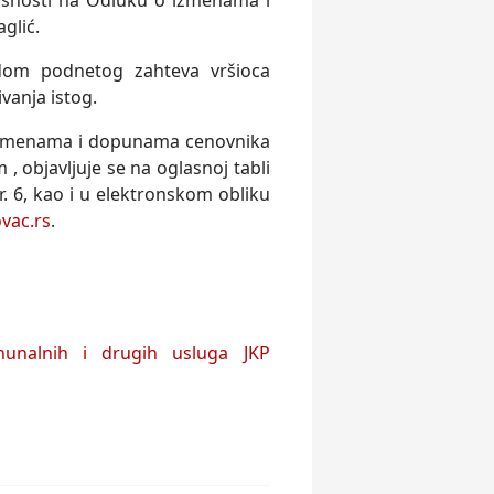
snosti na Odluku o izmenama i
glić.
dom podnetog zahteva vršioca
vanja istog.
 izmenama i dopunama cenovnika
 objavlјuje se na oglasnoj tabli
. 6, kao i u elektronskom obliku
vac.rs
.
nalnih i drugih usluga JKP