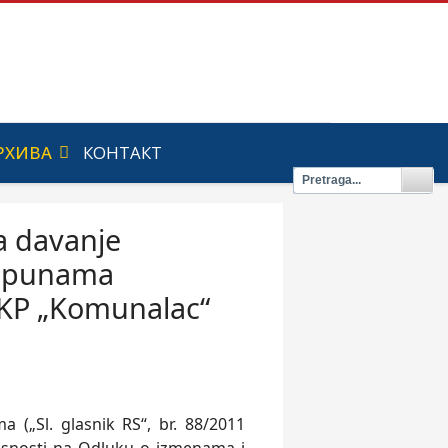
РХИВА
КОНТАКТ
a davanje
dopunama
JKP „Komunalac“
(„Sl. glasnik RS“, br. 88/2011