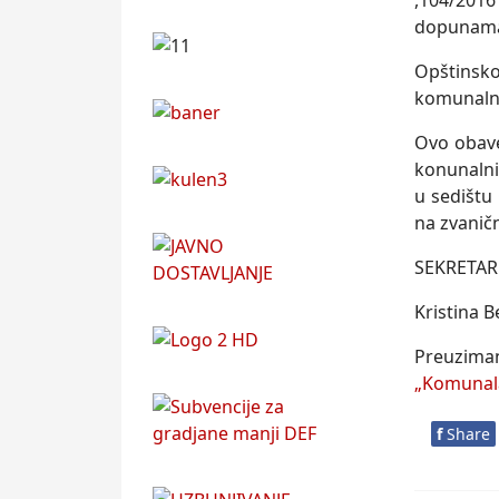
,104/2016
dopunama 
Opštinsk
komunalni
Ovo obave
konunalni
u sedištu
na zvanič
SEKRETAR
Kristina B
Preuzima
„Komunal
f
Share