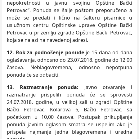
nepokretnosti u javnu svojinu Opštine Bački
Petrovac“. Ponuda se šalјe poštom preporučeno a
može se predati i lično na šalteru pisarnice u
uslužnom centru Opštinske uprave Opštine Bački
Petrovac u prizemlјu zgrade Opštine Bački Petrovac,
koja se nalazi na navedenoj adresi.
12. Rok za podnošenje ponude
je 15 dana od dana
oglašavanja, odnosno do 23.07.2018. godine do 12,00
časova. Neblagovremena, odnosno nepotpuna
ponuda će se odbaciti.
13. Razmatranje ponuda:
Javno otvaranje i
razmatranje prispelih ponuda će se sprovesti
24.07.2018. godine, u velikoj sali u zgradi Opštine
Bački Petrovac, Kolarova 6, Bački Petrovac, sa
početkom u 10,00 časova. Postupak prikuplјanja
ponuda javnim oglasom smatra se uspelim ako je
prispela najmanje jedna blagovremena i uredna