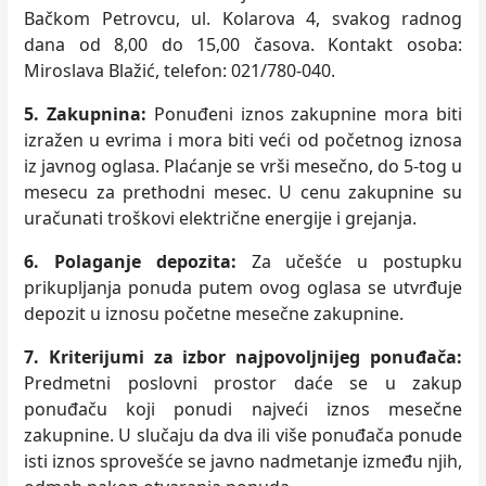
Bačkom Petrovcu, ul. Kolarova 4, svakog radnog
dana od 8,00 do 15,00 časova. Kontakt osoba:
Miroslava Blažić, telefon: 021/780-040.
5. Zakupnina:
Ponuđeni iznos zakupnine mora biti
izražen u evrima i mora biti veći od početnog iznosa
iz javnog oglasa. Plaćanje se vrši mesečno, do 5-tog u
mesecu za prethodni mesec. U cenu zakupnine su
uračunati troškovi električne energije i grejanja.
6. Polaganje depozita:
Za učešće u postupku
prikuplјanja ponuda putem ovog oglasa se utvrđuje
depozit u iznosu početne mesečne zakupnine.
7. Kriterijumi za izbor najpovolјnijeg ponuđača:
Predmetni poslovni prostor daće se u zakup
ponuđaču koji ponudi najveći iznos mesečne
zakupnine. U slučaju da dva ili više ponuđača ponude
isti iznos sprovešće se javno nadmetanje između njih,