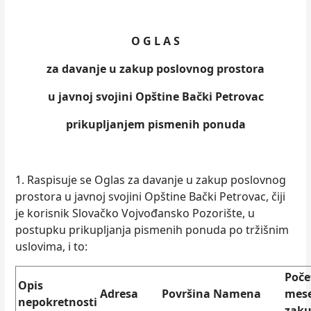
O G L A S
za davanje u zakup poslovnog prostora
u javnoj svojini Opštine Bački Petrovac
prikuplјanjem pismenih ponuda
1. Raspisuje se Oglas za davanje u zakup poslovnog
prostora u javnoj svojini Opštine Bački Petrovac, čiji
je korisnik Slovačko Vojvođansko Pozorište, u
postupku prikuplјanja pismenih ponuda po tržišnim
uslovima, i to:
Poče
Opis
Adresa
Površina
Namena
mes
nepokretnosti
zak