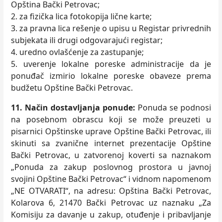
Opština Bački Petrovac;
2. za fizička lica fotokopija lične karte;
3. za pravna lica rešenje o upisu u Registar privrednih
subjekata ili drugi odgovarajući registar;
4. uredno ovlašćenje za zastupanje;
5. uverenje lokalne poreske administracije da je
ponuđač izmirio lokalne poreske obaveze prema
budžetu Opštine Bački Petrovac.
11. Način dostavlјanja ponude:
Ponuda se podnosi
na posebnom obrascu koji se može preuzeti u
pisarnici Opštinske uprave Opštine Bački Petrovac, ili
skinuti sa zvanične internet prezentacije Opštine
Bački Petrovac, u zatvorenoj koverti sa naznakom
„Ponuda za zakup poslovnog prostora u javnoj
svojini Opštine Bački Petrovac“ i vidnom napomenom
„NE OTVARATI“, na adresu: Opština Bački Petrovac,
Kolarova 6, 21470 Bački Petrovac uz naznaku „Za
Komisiju za davanje u zakup, otuđenje i pribavlјanje