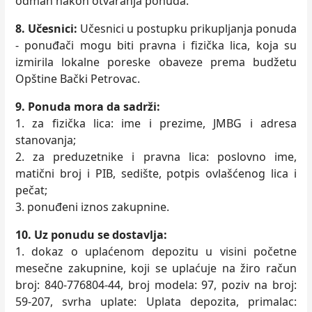
odmah nakon otvaranja ponuda.
8. Učesnici:
Učesnici u postupku prikuplјanja ponuda
- ponuđači mogu biti pravna i fizička lica, koja su
izmirila lokalne poreske obaveze prema budžetu
Opštine Bački Petrovac.
9. Ponuda mora da sadrži:
1. za fizička lica: ime i prezime, JMBG i adresa
stanovanja;
2. za preduzetnike i pravna lica: poslovno ime,
matični broj i PIB, sedište, potpis ovlašćenog lica i
pečat;
3. ponuđeni iznos zakupnine.
10. Uz ponudu se dostavlјa:
1. dokaz o uplaćenom depozitu u visini početne
mesečne zakupnine, koji se uplaćuje na žiro račun
broj: 840-776804-44, broj modela: 97, poziv na broj:
59-207, svrha uplate: Uplata depozita, primalac: