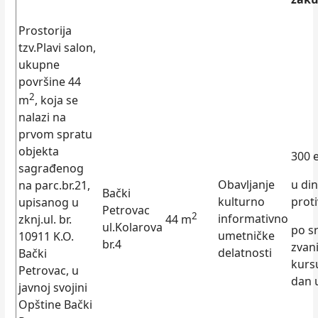
Prostorija
tzv.Plavi salon,
ukupne
površine 44
2
m
, koja se
nalazi na
prvom spratu
objekta
300 
sagrađenog
Obavlјanje
u di
na parc.br.21,
Bački
kulturno
prot
upisanog u
Petrovac
2
informativno
zknj.ul. br.
44 m
ul.Kolarova
po s
umetničke
10911 K.O.
br.4
zvan
delatnosti
Bački
kurs
Petrovac, u
dan 
javnoj svojini
Opštine Bački