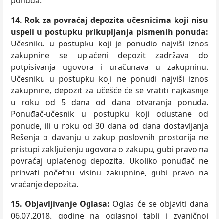
ponuda.
14. Rok za povraćaj depozita učesnicima koji nisu
uspeli u postupku prikuplјanja pismenih ponuda:
Učesniku u postupku koji je ponudio najviši iznos
zakupnine se uplaćeni depozit zadržava do
potpisivanja ugovora i uračunava u zakupninu.
Učesniku u postupku koji ne ponudi najviši iznos
zakupnine, depozit za učešće će se vratiti najkasnije
u roku od 5 dana od dana otvaranja ponuda.
Ponuđač-učesnik u postupku koji odustane od
ponude, ili u roku od 30 dana od dana dostavlјanja
Rešenja o davanju u zakup poslovnih prostorija ne
pristupi zaklјučenju ugovora o zakupu, gubi pravo na
povraćaj uplaćenog depozita. Ukoliko ponuđač ne
prihvati početnu visinu zakupnine, gubi pravo na
vraćanje depozita.
15. Objavlјivanje Oglasa:
Oglas će se objaviti dana
06.07.2018. godine na oglasnoj tabli i zvaničnoj