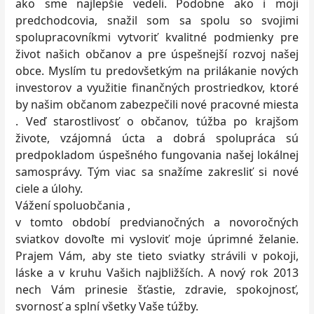
ako sme najlepšie vedeli. Podobne ako i moji
predchodcovia, snažil som sa spolu so svojimi
spolupracovníkmi vytvoriť kvalitné podmienky pre
život našich občanov a pre úspešnejší rozvoj našej
obce. Myslím tu predovšetkým na prilákanie nových
investorov a využitie finančných prostriedkov, ktoré
by našim občanom zabezpečili nové pracovné miesta
. Veď starostlivosť o občanov, túžba po krajšom
živote, vzájomná úcta a dobrá spolupráca sú
predpokladom úspešného fungovania našej lokálnej
samosprávy. Tým viac sa snažíme zakresliť si nové
ciele a úlohy.
Vážení spoluobčania ,
v tomto období predvianočných a novoročných
sviatkov dovoľte mi vysloviť moje úprimné želanie.
Prajem Vám, aby ste tieto sviatky strávili v pokoji,
láske a v kruhu Vašich najbližších. A nový rok 2013
nech Vám prinesie šťastie, zdravie, spokojnosť,
svornosť a splní všetky Vaše túžby.