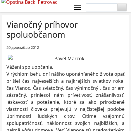
Vianočný príhovor
spoluobčanom
20 децембар 2012
Vážení spoluobčania,
V rýchlom behu dní nášho uponáhľaného života opäť
prišiel čas najveselších a najkrajších sviatkov roka,
čas Vianoc. Čas sviatočný, čas výnimočný , čas priam
zázračný, priniesol nám prívetivosť, znášanlivosť,
láskavosť a potešenie, ktoré sa ako prirodzené
vlastnosti človeka prejavujú v najčistejšej podobe
úprimnosti ľudských citov. Cítime vzájomnú
spolupatričnosť, náklonnosť svojich najbližších, a
najmä vôňu domova. Veď Vianoce sú predovšetkým