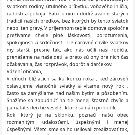
sviatkom rodiny, útulného príbytku, voňavého ihličia,
radosti a pokoja. Patrí k nim i dodržiavanie starých
tradícií našich predkov, bez ktorých by tento sviatok
nebol ten pravý. V príjemnom teple domova spoločne
prežívame chvíle plné láskavosti, porozumenia,
spokojnosti a srdečnosti. Tie čarovné chvíle sviatkov
my starší, presne tak, ako nás učili naši rodičia,
prenášame na naše deti, a preto sú ony pre nich čas
očakávania, čas rozprávok, dobrôt a darčekov.
Vážení občania,
V dňoch blížiacich sa ku koncu roka , keď zároveň
oslavujeme vianočné sviatky a vítame nový rok ,
často sa zamýšľame nad naším bytím a pôsobením.
Snažíme sa zabudnúť na tie menej šťastné chvíle a
pamätať si len tie veselé , ktoré sa nám prihodili.
Rok, ktorý je na sklonku, poznačil našu obec
rozmanitými udalosťami, úspešnými i menej
úspešnými. Všetci sme sa ho usilovali zrealizovať tak,