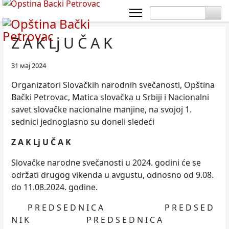
Z A K Lj U Č A K
31 мај 2024
Organizatori Slovačkih narodnih svečanosti, Opština
Bački Petrovac, Matica slovačka u Srbiji i Nacionalni
savet slovačke nacionalne manjine, na svojoj 1.
sednici jednoglasno su doneli sledeći
Z A K Lj U Č A K
Slovačke narodne svečanosti u 2024. godini će se
održati drugog vikenda u avgustu, odnosno od 9.08.
do 11.08.2024. godine.
P R E D S E D N I C A P R E D S E D
N I K P R E D S E D N I C A