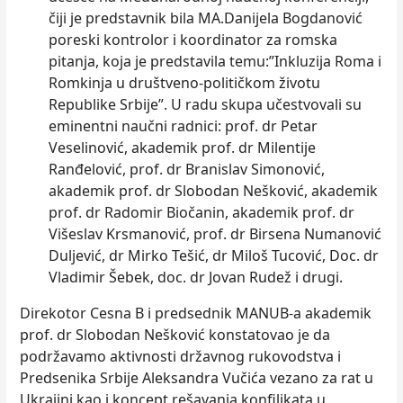
čiji je predstavnik bila MA.Danijela Bogdanović
poreski kontrolor i koordinator za romska
pitanja, koja je predstavila temu:”Inkluzija Roma i
Romkinja u društveno-političkom životu
Republike Srbije”. U radu skupa učestvovali su
eminentni naučni radnici: prof. dr Petar
Veselinović, akademik prof. dr Milentije
Ranđelović, prof. dr Branislav Simonović,
akademik prof. dr Slobodan Nešković, akademik
prof. dr Radomir Biočanin, akademik prof. dr
Višeslav Krsmanović, prof. dr Birsena Numanović
Duljević, dr Mirko Tešić, dr Miloš Tucović, Doc. dr
Vladimir Šebek, doc. dr Jovan Rudež i drugi.
Direkotor Cesna B i predsednik MANUB-a akademik
prof. dr Slobodan Nešković konstatovao je da
podržavamo aktivnosti državnog rukovodstva i
Predsenika Srbije Aleksandra Vučića vezano za rat u
Ukrajini kao i koncept rešavanja konfilikata u