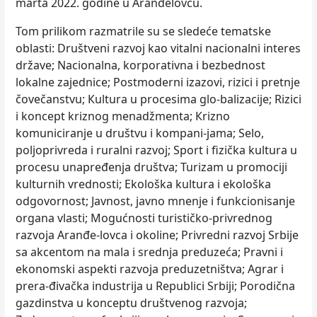
marta 2022. godine u Aranđelovcu.
Tom prilikom razmatrile su se sledeće tematske
oblasti: Društveni razvoj kao vitalni nacionalni interes
države; Nacionalna, korporativna i bezbednost
lokalne zajednice; Postmoderni izazovi, rizici i pretnje
čovečanstvu; Кultura u procesima glo-balizacije; Rizici
i koncept kriznog menadžmenta; Кrizno
komuniciranje u društvu i kompani-jama; Selo,
poljoprivreda i ruralni razvoj; Sport i fizička kultura u
procesu unapređenja društva; Turizam u promociji
kulturnih vrednosti; Ekološka kultura i ekološka
odgovornost; Javnost, javno mnenje i funkcionisanje
organa vlasti; Mogućnosti turističko-privrednog
razvoja Aranđe-lovca i okoline; Privredni razvoj Srbije
sa akcentom na mala i srednja preduzeća; Pravni i
ekonomski aspekti razvoja preduzetništva; Agrar i
prera-đivačka industrija u Republici Srbiji; Porodična
gazdinstva u konceptu društvenog razvoja;