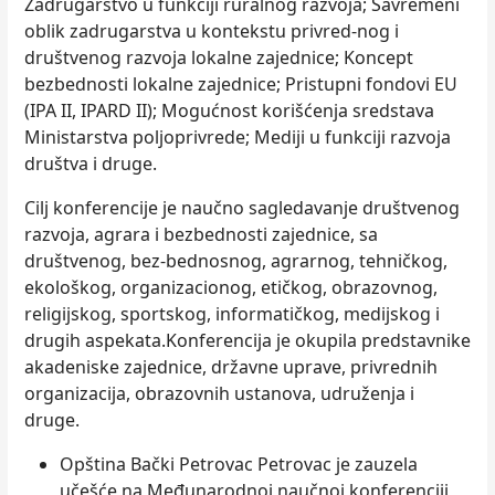
Zadrugarstvo u funkciji ruralnog razvoja; Savremeni
oblik zadrugarstva u kontekstu privred-nog i
društvenog razvoja lokalne zajednice; Koncept
bezbednosti lokalne zajednice; Pristupni fondovi EU
(IPA II, IPARD II); Mogućnost korišćenja sredstava
Ministarstva polјoprivrede; Mediji u funkciji razvoja
društva i druge.
Cilj konferencije je naučno sagledavanje društvenog
razvoja, agrara i bezbednosti zajednice, sa
društvenog, bez-bednosnog, agrarnog, tehničkog,
ekološkog, organizacionog, etičkog, obrazovnog,
religijskog, sportskog, informatičkog, medijskog i
drugih aspekata.Konferencija je okupila predstavnike
akadeniske zajednice, državne uprave, privrednih
organizacija, obrazovnih ustanova, udruženja i
druge.
Opština Bački Petrovac Petrovac je zauzela
učešće na Međunarodnoj naučnoj konferenciji,