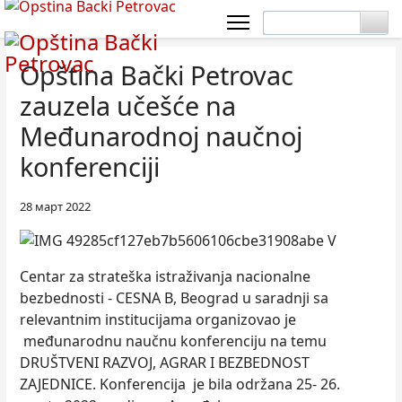
Opština Bački Petrovac
zauzela učešće na
Međunarodnoj naučnoj
konferenciji
28 март 2022
Centar za strateška istraživanja nacionalne
bezbednosti - CESNA B, Beograd u saradnji sa
relevantnim institucijama organizovao je
međunarodnu naučnu konferenciju na temu
DRUŠTVENI RAZVOJ, AGRAR I BEZBEDNOST
ZAJEDNICE. Konferencija je bila održana 25- 26.