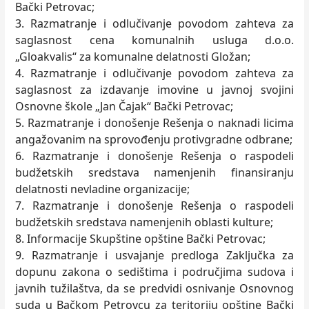
Bački Petrovac;
3. Razmatranje i odlučivanje povodom zahteva za
saglasnost cena komunalnih usluga d.o.o.
„Gloakvalis“ za komunalne delatnosti Gložan;
4. Razmatranje i odlučivanje povodom zahteva za
saglasnost za izdavanje imovine u javnoj svojini
Osnovne škole „Jan Čajak“ Bački Petrovac;
5. Razmatranje i donošenje Rešenja o naknadi licima
angažovanim na sprovođenju protivgradne odbrane;
6. Razmatranje i donošenje Rešenja o raspodeli
budžetskih sredstava namenjenih finansiranju
delatnosti nevladine organizacije;
7. Razmatranje i donošenje Rešenja o raspodeli
budžetskih sredstava namenjenih oblasti kulture;
8. Informacije Skupštine opštine Bački Petrovac;
9. Razmatranje i usvajanje predloga Zaključka za
dopunu zakona o sedištima i područjima sudova i
javnih tužilaštva, da se predvidi osnivanje Osnovnog
suda u Bačkom Petrovcu za teritoriju opštine Bački