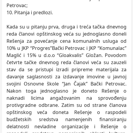
Petrovac;
10. Pitanja i predlozi.
Kada su u pitanju prva, druga i treća tačka dnevnog
reda članovi opštinskog veća su jednoglasno doneli
Rešenja za povećanje cena komunalnih usluga od
10% u JKP “Progres”Bački Petrovac i JKP “Komunalac”
Maglić i 15% u d.o.o “Gloakvalis” Gložan. Povodom
četvrte tačke dnevnog reda članovi veća su zauzeli
stav da se pristupi izradi pripreme materijala za
davanje saglasnosti za izdavanje imovine u javnoj
svojini Osnovne škole “Jan Čajak” Bački Petrovac.
Nakon toga jednoglasno je doneto Rešenje o
naknadi licima angažovanim na sprovođenju
protivgradne odbrane. Zatim su od strane članova
opštinskog veća doneta Rešenje o raspodeli
budžetskih sredstva namenjenih finansiranju
delatnosti nevladine organizacije i Rešenje o