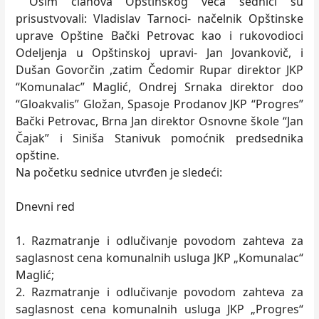
Osim članova Opštinskog veća sednici su
prisustvovali: Vladislav Tarnoci- načelnik Opštinske
uprave Opštine Bački Petrovac kao i rukovodioci
Odeljenja u Opštinskoj upravi- Jan Jovankovič, i
Dušan Govorčin ,zatim Čedomir Rupar direktor JKP
“Komunalac” Maglić, Ondrej Srnaka direktor doo
“Gloakvalis” Gložan, Spasoje Prodanov JKP “Progres”
Bački Petrovac, Brna Jan direktor Osnovne škole “Jan
Čajak” i Siniša Stanivuk pomoćnik predsednika
opštine.
Na početku sednice utvrđen je sledeći:
Dnevni red
1. Razmatranje i odlučivanje povodom zahteva za
saglasnost cena komunalnih usluga JKP „Komunalac“
Maglić;
2. Razmatranje i odlučivanje povodom zahteva za
saglasnost cena komunalnih usluga JKP „Progres“