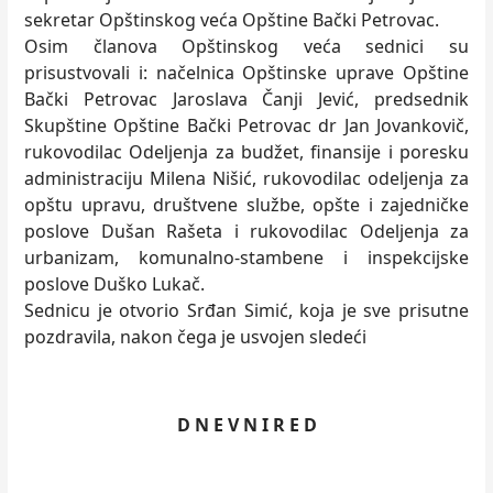
sekretar Opštinskog veća Opštine Bački Petrovac.
Osim članova Opštinskog veća sednici su
prisustvovali i: načelnica Opštinske uprave Opštine
Bački Petrovac Jaroslava Čanji Jević, predsednik
Skupštine Opštine Bački Petrovac dr Jan Jovankovič,
rukovodilac Odelјenja za budžet, finansije i poresku
administraciju Milena Nišić, rukovodilac odelјenja za
opštu upravu, društvene službe, opšte i zajedničke
poslove Dušan Rašeta i rukovodilac Odelјenja za
urbanizam, komunalno-stambene i inspekcijske
poslove Duško Lukač.
Sednicu je otvorio Srđan Simić, koja je sve prisutne
pozdravila, nakon čega je usvojen sledeći
D N E V N I R E D