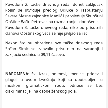
Povodom 2. tačke dnevnog reda, donet zaklјučak
kojim se utvrđuje predlog Odluke o raspuštanju
Saveta Mesne zajednice Maglić i prosleđuje Skupštini
Opštine Bački Petrovac na razmatranje i donošenje.
Povodom 3. tačke dnevnog reda, niko od prisutnih
članova Opštinskog veća se nije javlјao za reč.
Nakon što su obrađene sve tačke dnevnog reda
Srđan Simić se zahvalio prisutnim na saradnji i
zaklјučio sednicu u 09,11 časova.
NAPOMENA
: Svi izrazi, pojmovi, imenice, pridevi i
glagoli u ovom Izveštaju koji su upotreblјeni u
muškom gramatičkom rodu, odnose se bez
diskriminacije i na osobe ženskog pola.