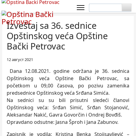
Izveštaj sa 36. sednice
Opštinskog veća Opštine
Bački Petrovac
12 август 2021
Dana 12.08.2021. godine održana je 36. sednica
Opštinskog veća Opštine Bački Petrovac, sa
početkom u 09,00 časova, po pozivu zamenika
predsednice Opštinskog veća Srđana Simića.
Na sednici su su bili prisutni sledeći članovi
Opštinskog veća: Srđan Simić, Srđan Stojanović,
Aleksandar Nakić, Gavra Govorčin i Ondrej Bovđiš.
Opravdano odsutne: Jasna Šproh i Jana Zabunov.
Zapisnik je vodila: Kristina Benka Stojisavlјević –