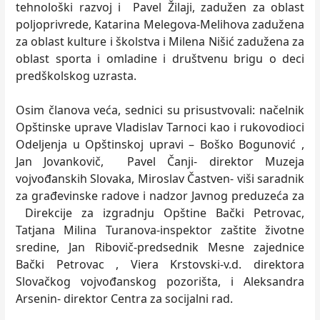
tehnološki razvoj i Pavel Žilaji, zadužen za oblast
poljoprivrede, Katarina Melegova-Melihova zadužena
za oblast kulture i školstva i Milena Nišić zadužena za
oblast sporta i omladine i društvenu brigu o deci
predškolskog uzrasta.
Osim članova veća, sednici su prisustvovali: načelnik
Opštinske uprave Vladislav Tarnoci kao i rukovodioci
Odeljenja u Opštinskoj upravi – Boško Bogunović ,
Jan Jovankovič, Pavel Čanji- direktor Muzeja
vojvođanskih Slovaka, Miroslav Častven- viši saradnik
za građevinske radove i nadzor Javnog preduzeća za
Direkcije za izgradnju Opštine Bački Petrovac,
Tatjana Milina Turanova-inspektor zaštite životne
sredine, Jan Ribovič-predsednik Mesne zajednice
Bački Petrovac , Viera Krstovski-v.d. direktora
Slovačkog vojvođanskog pozorišta, i Aleksandra
Arsenin- direktor Centra za socijalni rad.