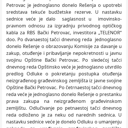
Petrovac je jednoglasno donelo Rešenja o upotrebi
sredstava tekuće budžetske rezerve. U nastavku
sednice veće je dalo saglasnost u imovinsko-
pravnom odnosu za izgradnju privodnog optičkog
kabla za RBS Bački Petrovac, investitora „TELENOR“
doo. Po dvanaestoj tačci dnevnog reda jednoglasno
donelo Rešenje o obrazovanju Komisije za davanje u
zakup, otuđenje i pribavljanje nepokretnosti u javnu
svojinu Opštine Bački Petrovac. Po sledećoj tačci
dnevnog reda Opštinsko veće je jednoglasno utvrdilo
predlog Odluke o pokretanju postupka otuđenja
neizgrađenog građevinskog zemljišta iz javne svojine
Opštine Bački Petrovac. Po četrnaestoj tačci dnevnog
reda veće je jednoglasno donelo Rešenje o prestanku
prava zakupa na neizgrađenom građevinskom
zemljištu. Odlučivanje po petnaestoj tačci dnevnog
reda odloženo je za neku od narednih sednica. U
nastavku sednice veće je donelo Odluku o umanjenju