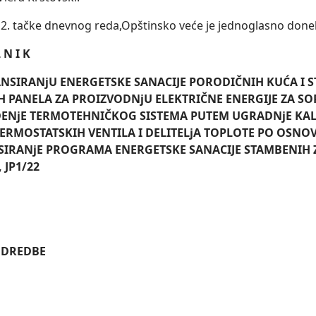
. tačke dnevnog reda,Opštinsko veće je jednoglasno done
L N I K
ANSIRANјU ENERGETSKE SANACIJE PORODIČNIH KUĆA I
 PANELA ZA PROIZVODNјU ELEKTRIČNE ENERGIJE ZA SO
ENјE TERMOTEHNIČKOG SISTEMA PUTEM UGRADNјE
KAL
TERMOSTATSKIH VENTILA I DELITELjA TOPLOTE
PO OSNOV
SIRANјE PROGRAMA ENERGETSKE SANACIJE STAMBENIH 
 JP1/22
ODREDBE