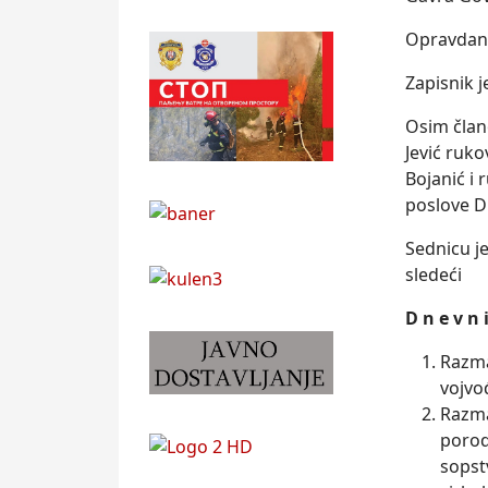
Opravdano 
Zapisnik 
Osim člano
Jević ruk
Bojanić i
poslove Du
Sednicu j
sledeći
D n e v n 
Razma
vojvo
Razma
porod
sopst