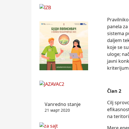
Pravilnik
panela za
sistema pu
dalјem tek
koje se su
uloge; nač
javni konk
kriterijum
Član 2
Cilј spro
Vanredno stanje
efikasnos
21 март 2020
na teritor
Mere ener