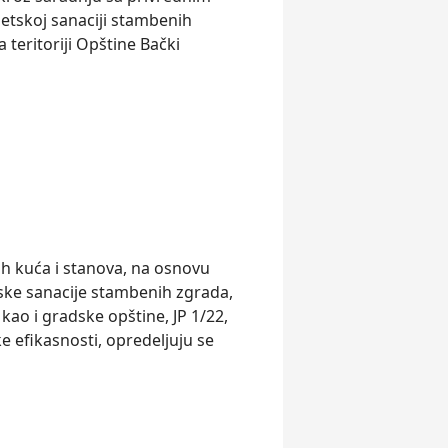
etskoj sanaciji stambenih
 teritoriji Opštine Bački
h kuća i stanova, na osnovu
ske sanacije stambenih zgrada,
kao i gradske opštine, JP 1/22,
 efikasnosti, opredelјuju se