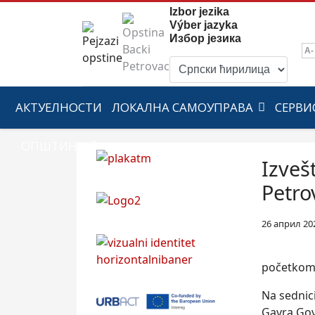
Izbor jezika
Výber jazyka
Избор језика
A-
АКТУЕЛНОСТИ
ЛОКАЛНА САМОУПРАВА
СЕРВИ
ОПШТИНА
Izveš
Petro
26 април 20
početkom 
Na sednici
Gavra Gov