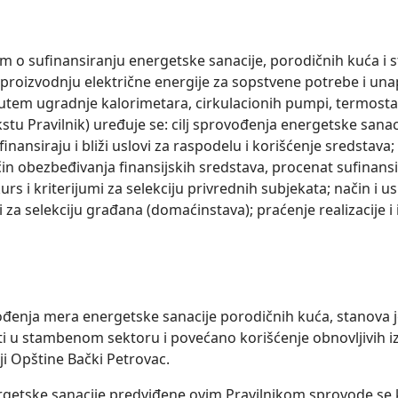
om o sufinansiranju energetske sanacije, porodičnih kuća i
 proizvodnju električne energije za sopstvene potrebe i u
tem ugradnje kalorimetara, cirkulacionih pumpi, termostatsk
stu Pravilnik) uređuje se: cilј sprovođenja energetske sanaci
finansiraju i bliži uslovi za raspodelu i korišćenje sredstava
in obezbeđivanja finansijskih sredstava, procenat sufinansir
urs i kriterijumi za selekciju privrednih subjekata; način i us
i za selekciju građana (domaćinstava); praćenje realizacije i 
vođenja mera energetske sanacije porodičnih kuća, stanova
ti u stambenom sektoru i povećano korišćenje obnovlјivih 
iji Opštine Bački Petrovac.
getske sanacije predviđene ovim Pravilnikom sprovode se 