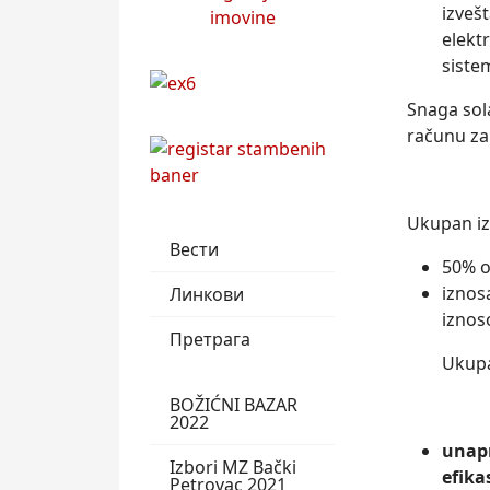
izveš
elekt
siste
Snaga sol
računu za
Ukupan iz
Вести
50% o
iznos
Линкови
iznos
Претрага
Ukupan iz
BOŽIĆNI BAZAR
2022
unapr
Izbori MZ Bački
efika
Petrovac 2021