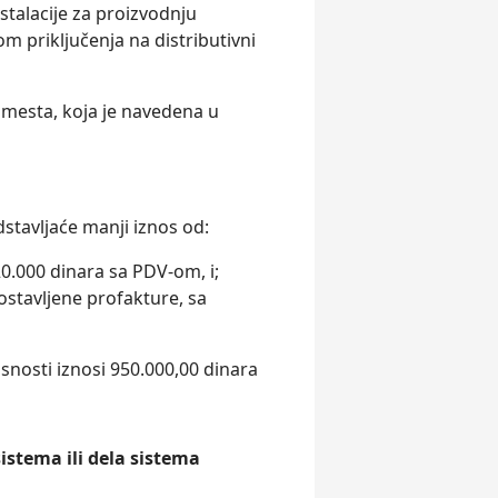
stalacije za proizvodnju
m priklјučenja na distributivni
mesta, koja je navedena u
stavlјaće manji iznos od:
0.000 dinara sa PDV-om, i;
ostavlјene profakture, sa
osti iznosi 950.000,00 dinara
stema ili dela sistema