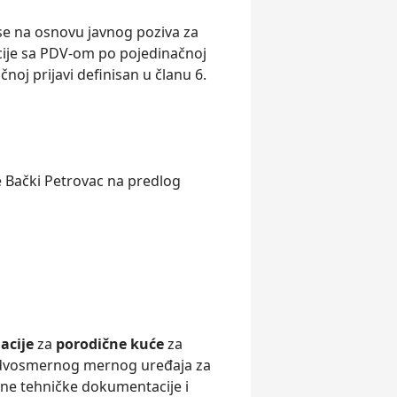
 se na osnovu javnog poziva za
cije sa PDV-om po pojedinačnoj
noj prijavi definisan u članu 6.
 Bački Petrovac na predlog
lacije
za
porodične kuće
za
e dvosmernog mernog uređaja za
dne tehničke dokumentacije i