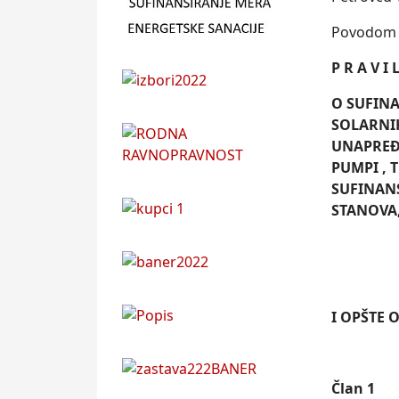
Povodom 2
P R A V I 
O SUFIN
SOLARNIH
UNAPREĐ
PUMPI , 
SUFINAN
STANOVA,
I OPŠTE 
Član 1