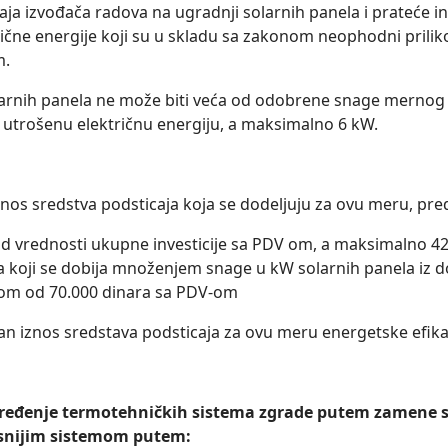
taja izvođača radova na ugradnji solarnih panela i prateće in
rične energije koji su u skladu sa zakonom neophodni priliko
m.
arnih panela ne može biti veća od odobrene snage mernog 
 utrošenu električnu energiju, a maksimalno 6 kW.
nos sredstva podsticaja koja se dodelјuju za ovu meru, pred
d vrednosti ukupne investicije sa PDV om, a maksimalno 42
a koji se dobija množenjem snage u kW solarnih panela iz d
om od 70.000 dinara sa PDV-om
nos sredstava podsticaja za ovu meru energetske efikasn
eđenje termotehničkih sistema zgrade putem zamene si
snijim sistemom putem: