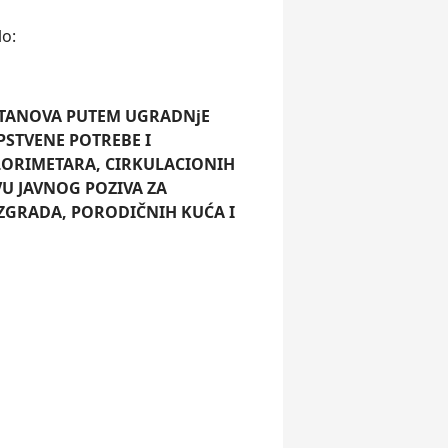
lo:
 STANOVA PUTEM UGRADNјE
PSTVENE POTREBE I
ORIMETARA, CIRKULACIONIH
U JAVNOG POZIVA
ZA
ZGRADA, PORODIČNIH KUĆA I