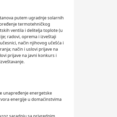
 stanova putem ugradnje solarnih
napređenje termotehničkog
ih ventila i delitelјa toplote (u
je; radovi, oprema i izveštaji
; učesnici, način njihovog učešća i
anja; način i uslovi prijave na
lovi prijave na javni konkurs i
izveštavanje.
 je unapređenje energetske
izvora energije u domaćinstvima
kroz saradnju sa privrednim