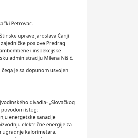
ački Petrovac.
štinske uprave Jaroslava Čanji
i zajedničke poslove Predrag
stambembene i inspekcijske
sku administraciju Milena Nišić.
kon čega je sa dopunom usvojen
jvodinského divadla- „Slovačkog
a povodom istog;
ranju energetske sanacije
izvodnju električne energije za
 ugradnje kalorimetara,