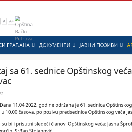
A
A+
СИ ГРАЂАНА
ДОКУМЕНТИ
ЈАВНИ ПОЗИВИ
А
taj sa 61. sednice Opštinskog već
vac
22
Dana 11.04.2022. godine održana je 61. sednica Opštinskog
u 10,00 časova, po pozivu predsednice Opštinskog veća Ja
 su bili prisutni sledeći članovi Opštinskog veća: Jasna Špro
orčin, Srđan Stojanović