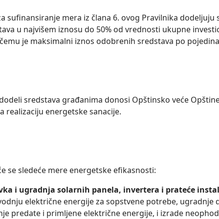
a sufinansiranje mera iz člana 6. ovog Pravilnika dodelјuju
ava u najvišem iznosu do 50% od vrednosti ukupne investi
i čemu je maksimalni iznos odobrenih sredstava po pojedinač
dodeli sredstava građanima donosi Opštinsko veće Opštine
a realizaciju energetske sanacije.
će se sledeće mere energetske efikasnosti:
ka i ugradnja solarnih panela,
invertera i prateće insta
vodnju električne energije za sopstvene potrebe, ugradnj
je predate i primlјene električne energije, i izrade neopho