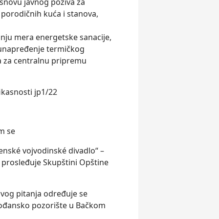
 osnovu javnog poziva za
porodičnih kuća i stanova,
ranju mera energetske sanacije,
 unapređenje termičkog
ra za centralnu pripremu
kasnosti jp1/22
m se
enské vojvodinské divadlo“ –
prosleđuje Skupštini Opštine
vog pitanja određuje se
jvođansko pozorište u Bačkom