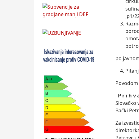
cirku
sufin
jp1/22
Razma
porod
omota
potro
po javnom
Pitanj
Povodom 1
P r i h v
Slovačko 
Bački Petr
Za izvest
direktork
Petrovcu V