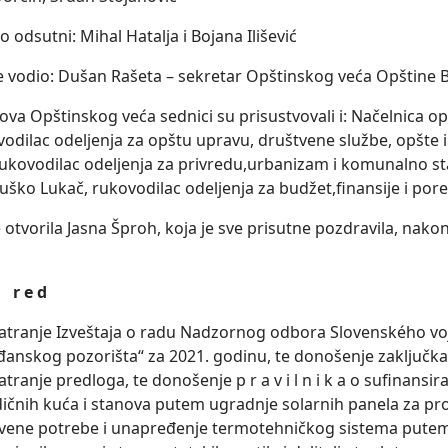
odsutni: Mihal Hatalјa i Bojana Ilišević
je vodio: Dušan Rašeta – sekretar Opštinskog veća Opštine B
va Opštinskog veća sednici su prisustvovali i: Načelnica op
ovodilac odelјenja za opštu upravu, društvene službe, opšte 
 rukovodilac odelјenja za privredu,urbanizam i komunalno 
ško Lukač, rukovodilac odelјenja za budžet,finansije i pore
e otvorila Jasna Šproh, koja je sve prisutne pozdravila, na
i r e d
tranje Izveštaja o radu Nadzornog odbora Slovenského vo
đanskog pozorišta“ za 2021. godinu, te donošenje zaklјučk
tranje predloga, te donošenje p r a v i l n i k a o sufinansi
ičnih kuća i stanova putem ugradnje solarnih panela za pro
vene potrebe i unapređenje termotehničkog sistema putem