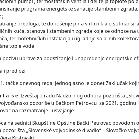
lacionih pumpi , termostatskih ventila i delitelјa toplote po
ansiranje programa energetske sanacije stambenih zgrada, 
 ;
tranje predloga, te donošenje p r a v i l n i k a o sufinansi
ičnih kuća, stanova i stambenih zgrada koje se odnose na
ča, termotehničkih instalacija i ugradnje solarnih kolekto
šne tople vode
 pozivu uprave za podsticanje i unapređenje energetske efi
a i predlozi;
. tačke dnevnog reda, jednoglasno je donet Zaklјučak koji
 a t a s e
Izveštaj o radu Nadzornog odbora pozorišta „Slov
vojvođansko pozoriše u Bačkom Petrovcu za 2021. godinu i 
ovac na razmatranje i usvajanje.
ioca na sednici Skupštine Opštine Bački Petrovac povodom o
a pozorišta „Slovenské vojvodinské divadlo“ – Slovačko vo
iera Krstovski.