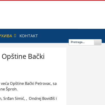
РХИВА
КОНТАКТ
a Opštine Bački
 veća Opštine Bački Petrovac, sa
sne Šproh.
h, Srđan Simić, , Ondrej Boviđiš i