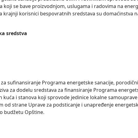
a koji se bave proizvodnjom, uslugama i radovima na energ
a krajnji korisnici bespovratnih sredstava su domaćinstva na
ka sredstva
 za sufinansiranje Programa energetske sanacije, porodični
ziva za dodelu sredstava za finansiranje Programa energet
h kuća i stanova koji sprovode jedinice lokalne samouprave 
im od strane Uprave za podsticanje i unapređenje energetske
o budžetu Opštine.