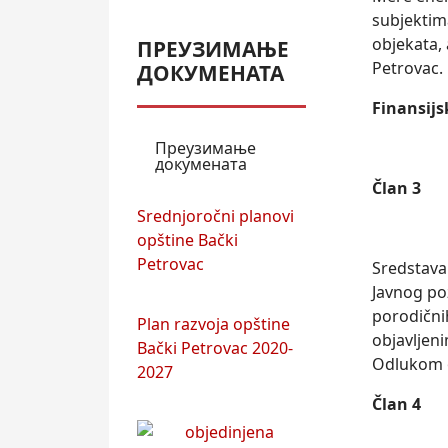
subjektim
objekata, 
ПРЕУЗИМАЊЕ
Petrovac.
ДОКУМЕНАТА
Finansijs
Преузимање
докумената
Član 3
Srednjoročni planovi
opštine Bački
Petrovac
Sredstava
Javnog po
porodični
Plan razvoja opštine
objavlјen
Bački Petrovac 2020-
Odlukom 
2027
Član 4