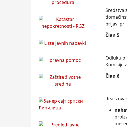
Sredstva z
domaćinst
prijavi pr
Član 5
Odluku o 
Komisije z
Član 6
Realizova
nabav
proiz
meren