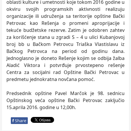
oblasti kulture i umetnosti koje tokom 2016 godine u
okviru svojih programskih aktivnosti realizuju
organizacije ili udruženja sa teritorije opštine Bački
Petrovac kao Rešenja o promeni aproprijacije i
tekuće budžetske rezerve. Zatim je odobren zahtev
za korišćenje stana u zgradi S – 4 u ulici Kubanjovoj
broj bb u Bačkom Petrovcu Triaška Vlastislavu iz
Bačkog Petrovca na period od godinu dana.
Jednoglasno je doneto Rešenje kojim se odbija žalba
Aladić Viktora i potvrđuje prvostepeno rešenje
Centra za socijalni rad Opštine Bački Petrovac u
predmetu jednokratna novčana pomoć.
Predsednik opštine Pavel Marčok je 98. sednicu
Opštinskog veća opštine Bački Petrovac zaključio
15.aprila 2016. godine u 12,00h.
f
Share