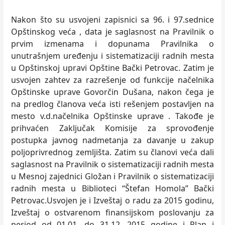
Nakon što su usvojeni zapisnici sa 96. i 97.sednice
Opštinskog veća , data je saglasnost na Pravilnik o
prvim izmenama i dopunama Pravilnika o
unutrašnjem uređenju i sistematizaciji radnih mesta
u Opštinskoj upravi Opštine Bački Petrovac. Zatim je
usvojen zahtev za razrešenje od funkcije načelnika
Opštinske uprave Govorčin Dušana, nakon čega je
na predlog članova veća isti rešenjem postavljen na
mesto v.d.načelnika Opštinske uprave . Takođe je
prihvaćen Zaključak Komisije za sprovođenje
postupka javnog nadmetanja za davanje u zakup
poljoprivrednog zemljišta. Zatim su članovi veća dali
saglasnost na Pravilnik o sistematizaciji radnih mesta
u Mesnoj zajednici Gložan i Pravilnik o sistematizaciji
radnih mesta u Biblioteci “Štefan Homola” Bački
Petrovac.Usvojen je i Izveštaj o radu za 2015 godinu,
Izveštaj o ostvarenom finansijskom poslovanju za
period od 01.01. do 31.12. 2015 godine i Plan i