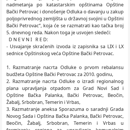
nadmetanja po katastarskim opštinama Opštine
Bački Petrovac i donošenje Odluka o davanju u zakup
poljoprivrednog zemljišta u državnoj svojini u Opštini
Bački Petrovac“, koja će se razmatrati kao tačka broj
5. dnevnog reda. Nakon toga je usvojen sledeći:
D N E V N I R E D:
- Usvajanje skraćenih izvoda iz zapisnika sa LIX i LX
sednice Opštinskog veća Opštine Bački Petrovac.
1. Razmatranje nacrta Odluke o prvom rebalansu
budžeta Opštine Bački Petrovac za 2010. godinu,
2. Razmatranje nacrta Odluke o izradi regionalnog
plana upravljanja otpadom za Grad Novi Sad i
Opštine Bačka Palanka, Bački Petrovac, Beočin,
Žabalj, Srbobran, Temerin i Vrbas,
3. Razmatranje aneksa Sporazuma o saradnji Grada
Novog Sada i Opština Bačka Palanka, Bački Petrovac,
Beočin, Žabalj, Srbobran, Temerin i Vrbas u