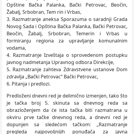
Opštine Bačka Palanka, Bački Petrovac, Beočin,
Žabalj, Srbobran, Tem rin i Vrbas,
3. Razmatranje aneksa Sporazuma o saradnji Grada
Novog Sada i Opština Bačka Palanka, Bački Petrovac,
Beočin, Žabalj, Srbobran, Temerin i Vrbas u
formiranju regiona za upravljanje komunalnim
vodama,
4. Razmatranje Izveštaja o sprovedenom postupku
javnog nadmetanja Upravnog odbora Direkcije,
5. Razmatranje zahteva Zdravstvene ustanove Dom
zdravlja „Bački Petrovac“ Bački Petrovac,
6. Pitanja i predlozi.
Predloženi dnevni red je delimično izmenjen, tako što
je tačka broj 5. skinuta sa dnevnog reda sa
obrazloženjem da će ista tačka biti razmatrana u
okviru prve tačke dnevnog reda, a dnevni red je
dopunjen sa sledećom tačkom: „Razmatranje
pregleda najpovoljnijih ponuđača za javna