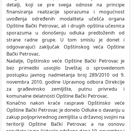
detalji, koji se pre svega odnose na principe
finansiranja realizacije sporazuma i mogućnost
uvođenja određenih modaliteta učešća organa
Opštine Bački Petrovac, ali i drugih opština učesnica
sporazuma u donošenju odluka predloženih od
strane radne grupe. U tom smislu je donet i
odgovarajući zaključak Opštinskog veća Opštine
Bački Petrovac.
Nadalje, Opštinsko veće Opštine Bački Petrovac je
bez primedbi usvojilo Izveštaj o sprovedenom
postupku javnog nadmetanja broj 289/2010 od 9.
novembra 2010. godine Upravnog odbora Direkcije
za građevinsko zemljište, putnu privredu i
komunalne delatnosti Opštine Bački Petrovac.
Konačno nakon kraće rasprave Opštinsko veće
Opštine Bački Petrovac je donelo Odluke o davanju u
zakup poljoprivrednog zemljišta u državnoj svojini na
teritoriji Opštine Bački Petrovac a na osnovu