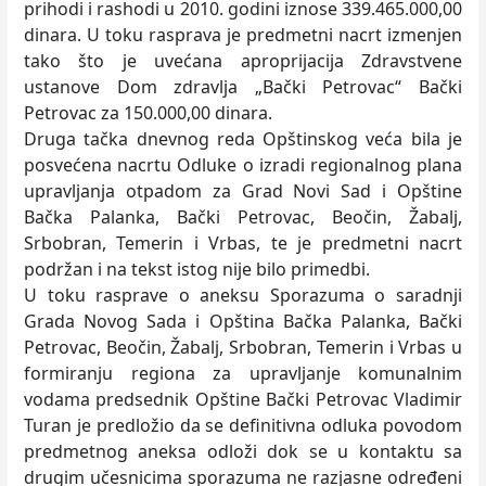
prihodi i rashodi u 2010. godini iznose 339.465.000,00
dinara. U toku rasprava je predmetni nacrt izmenjen
tako što je uvećana aproprijacija Zdravstvene
ustanove Dom zdravlja „Bački Petrovac“ Bački
Petrovac za 150.000,00 dinara.
Druga tačka dnevnog reda Opštinskog veća bila je
posvećena nacrtu Odluke o izradi regionalnog plana
upravljanja otpadom za Grad Novi Sad i Opštine
Bačka Palanka, Bački Petrovac, Beočin, Žabalj,
Srbobran, Temerin i Vrbas, te je predmetni nacrt
podržan i na tekst istog nije bilo primedbi.
U toku rasprave o aneksu Sporazuma o saradnji
Grada Novog Sada i Opština Bačka Palanka, Bački
Petrovac, Beočin, Žabalj, Srbobran, Temerin i Vrbas u
formiranju regiona za upravljanje komunalnim
vodama predsednik Opštine Bački Petrovac Vladimir
Turan je predložio da se definitivna odluka povodom
predmetnog aneksa odloži dok se u kontaktu sa
drugim učesnicima sporazuma ne razjasne određeni