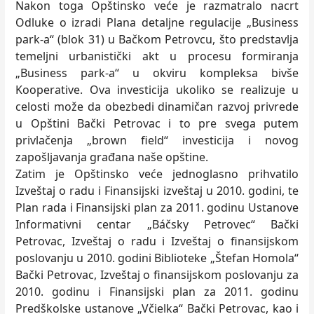
Nakon toga Opštinsko veće je razmatralo nacrt
Odluke o izradi Plana detaljne regulacije „Business
park-a“ (blok 31) u Bačkom Petrovcu, što predstavlja
temeljni urbanistički akt u procesu formiranja
„Business park-a“ u okviru kompleksa bivše
Kooperative. Ova investicija ukoliko se realizuje u
celosti može da obezbedi dinamičan razvoj privrede
u Opštini Bački Petrovac i to pre svega putem
privlačenja „brown field“ investicija i novog
zapošljavanja građana naše opštine.
Zatim je Opštinsko veće jednoglasno prihvatilo
Izveštaj o radu i Finansijski izveštaj u 2010. godini, te
Plan rada i Finansijski plan za 2011. godinu Ustanove
Informativni centar „Báčsky Petrovec“ Bački
Petrovac, Izveštaj o radu i Izveštaj o finansijskom
poslovanju u 2010. godini Biblioteke „Štefan Homola“
Bački Petrovac, Izveštaj o finansijskom poslovanju za
2010. godinu i Finansijski plan za 2011. godinu
Predškolske ustanove „Včielka“ Bački Petrovac, kao i