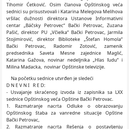
Tihomir Ćetković. Osim članova Opštinskog veća
sednici su prisustvovali i Katarina Melegova Melihova
vršilac dužnosti direktora Ustanove Informativni
centar „Báčsky Petrovec“ Bački Petrovac, Zuzana
Pašić, direktor PU „Včielka“ Bački Petrovac, Jarmila
Stojimirović, direktor Biblioteke „Štefan Homola“
Bački Petrovac, Radomir Zotović, zamenik
predsednika Saveta Mesne zajednice Maglić,
Katarina Gažova, novinar nedeljnika „Hlas ľudu“ i
Milina Madacka, novinar Opštinske televizije.
Na početku sednice utvrđen je sledeći
D N E V N I R E D:
- Usvajanje skraćenog izvoda iz zapisnika sa LXX
sednice Opštinskog veća Opštine Bački Petrovac.
1. Razmatranje nacrta Odluke o obrazovanju
Opštinskog štaba za vanredne situacije Opštine
Bački Petrovac,
2. Razmatranje nacrta Rešenja o postavljenju