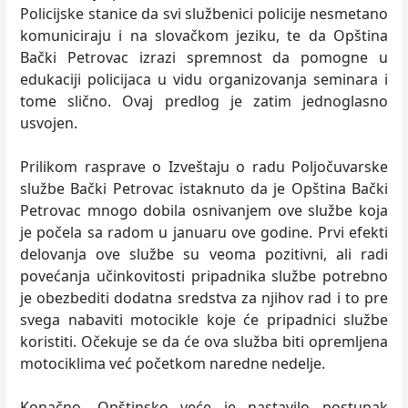
Policijske stanice da svi službenici policije nesmetano
komuniciraju i na slovačkom jeziku, te da Opština
Bački Petrovac izrazi spremnost da pomogne u
edukaciji policijaca u vidu organizovanja seminara i
tome slično. Ovaj predlog je zatim jednoglasno
usvojen.
Prilikom rasprave o Izveštaju o radu Poljočuvarske
službe Bački Petrovac istaknuto da je Opština Bački
Petrovac mnogo dobila osnivanjem ove službe koja
je počela sa radom u januaru ove godine. Prvi efekti
delovanja ove službe su veoma pozitivni, ali radi
povećanja učinkovitosti pripadnika službe potrebno
je obezbediti dodatna sredstva za njihov rad i to pre
svega nabaviti motocikle koje će pripadnici službe
koristiti. Očekuje se da će ova služba biti opremljena
motociklima već početkom naredne nedelje.
Konačno, Opštinsko veće je nastavilo postupak