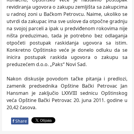
revidiranja ugovora o zakupu zemljišta sa zakupcima
u radnoj zoni u Bačkom Petrovcu. Naime, ukoliko se
utvrdi da zakupac ima sve uslove da otpočne gradnju
na svojoj parceli a ipak u predviđenom rokovima nije
ništa preduzimao, tada je potrebno bez odlaganja
otpočeti postupak raskidanja ugovora sa istim.
Konkretno Opštinsko veće je donelo odluku da se
inicira postupak raskida ugovora o zakupu sa
preduzećem d.o.o. „Paks“ Novi Sad.
Nakon diskusije povodom tačke pitanja i predlozi,
zamenik predsednika Opštine Bački Petrovac Jan
Hansman je zaključio LXXVIII sednicu Opštinskog
veća Opštine Bački Petrovac 20. juna 2011. godine u
20,42 časova.
f
Share