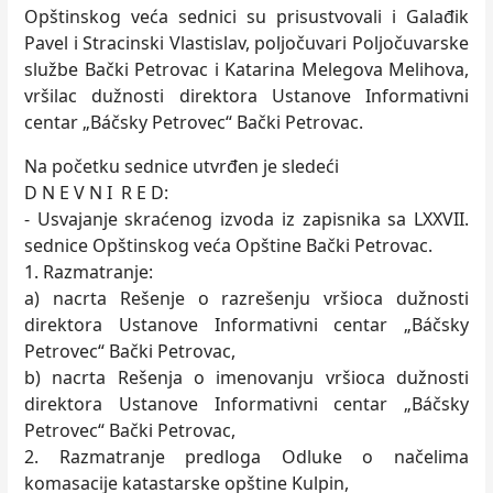
Opštinskog veća sednici su prisustvovali i Galađik
Pavel i Stracinski Vlastislav, poljočuvari Poljočuvarske
službe Bački Petrovac i Katarina Melegova Melihova,
vršilac dužnosti direktora Ustanove Informativni
centar „Báčsky Petrovec“ Bački Petrovac.
Na početku sednice utvrđen je sledeći
D N E V N I R E D:
- Usvajanje skraćenog izvoda iz zapisnika sa LXXVII.
sednice Opštinskog veća Opštine Bački Petrovac.
1. Razmatranje:
a) nacrta Rešenje o razrešenju vršioca dužnosti
direktora Ustanove Informativni centar „Báčsky
Petrovec“ Bački Petrovac,
b) nacrta Rešenja o imenovanju vršioca dužnosti
direktora Ustanove Informativni centar „Báčsky
Petrovec“ Bački Petrovac,
2. Razmatranje predloga Odluke o načelima
komasacije katastarske opštine Kulpin,