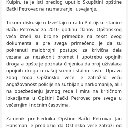
Kulpin, te je isti predlog uputilo Skupštini opštine
Bački Petrovac na razmatranje i usvajanje.
Tokom diskusije o Izveštaju o radu Policijske stanice
Bački Petrovac za 2010. godinu članovi Opštinskog
veća izneli su brojne primedbe na tekst ovog
dokumenta a pre svega primećeno je da su
pokrenuti malobrojni postupci za krivična dela
vezana za nezakonit promet i upotrebu opojnih
droga a opšte je poznata činjenica da broj uživalaca
opojnih droga u našoj sredini stalno raste. Upravo
zbog toga Opštinsko veće je zatražilo veću
angažovanost policije na suzbijanju narkomanije, ali i
na obezbeđenju javnog reda i mira na kritičnom
lokacijama u Opštini Bački Petrovac pre svega u
večernjim i noćnim časovima.
Zamenik predsednika Opštine Bački Petrovac Jan
Hansman je predložio da Oštinsko veće zatraži od