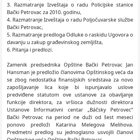
3. Razmatranje Izveštaja o radu Policijske stanice
Bački Petrovac za 2010. godinu,
4. Razmatranje Izveštaja o radu Poljočuvarske službe
Bački Petrovac,
5. Razmatranje predloga Odluke o raskidu Ugovora o
davanju u zakup građevinskog zemljišta,
6. Pitanja i predlozi.
Zamenik predsednika Opštine Bački Petrovac Jan
Hansman je predložio članovima Opštinskog veća da
se zbog nedostatka finansijskih sredstava za novo
zapošljavanje lica koje bi ispunjavalo uslove
predviđene statutom ove ustanove za obavljanje
funkcije direktora, za vršioca dužnosti direktora
Ustanove Informativni centar „Báčsky Petrovec“
Bački Petrovac na period ne duži od šest meseci
ponovo predloži Katarina Melegova Melihova.
Predmetni predlog su jednoglasno usvojili članovi
Opštinskog veća Opštine Bački Petrovac.